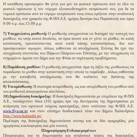
Η κατάθεση προσφορών θα γίνει για μεν τα φυσικά πρόσωπα από το ίδιο το
φυσικό πρόσωπο ή τον νόμιμα εξουσιοδοτημένο εκπρόσωπό του, για δε τα
νομικά πρόσωπα από το νόμιμο εκπρόσωπό τους όπως ορίζεται στην αναλυτική
διακήρυξη, στα γραφεία της ΦΛΥΑ Α.Ε. ημέρες Δευτέρα έως Παρασκευή και ώρες
9:00 π.μ. έως 15:00 μ.μ.
7) Υποχρεώσεις μισθωτή:
Ο μισθωτής υποχρεούται να διατηρεί την κατοχή του
μισθίου, τις υπέρ αυτού δουλείες, τα όρια αυτού και εν γένει το μίσθιο, σε καλή
κατάσταση, προστατεύοντας αυτό κατά πάσης καταπατήσεως, δια των
προσηκουσών αγωγών, άλλως ευθύνεται σε αποζημίωση. Επίσης θα έχει την
υποχρέωση εποπτείας του Πάρκου Ολύμπου και Εδέσσης, με την υποχρέωση να
ενημερώνει άμεσα τον Δήμο και την Φλύα σε περίπτωση προβλήματος.
8) Παράδοση μισθίου:
Ο μισθωτής υποχρεούται άμα τη λήξει της μισθώσεως να
παραδώσει το μίσθιο στην κατάσταση στην οποία το παρέλαβε , άλλως ευθύνεται
με την καταβολή αποζημίωσης που θα καλύπτει την δαπάνης της
αποκατάστασης.
9) Υπεκμίσθωση:
Η σιωπηρά αναμίσθωση, ως και υπομίσθωση του μισθίου υπό
του μισθωτού απαγορεύεται απολύτως.
10) Δημοσίευση διακήρυξης:
Η διακήρυξη δημοσιεύεται με επιμέλεια της ΦΛΥΑ
Α.Ε., τουλάχιστον δέκα (10) ημέρες προ της διενέργειας της δημοπρασίας με
ανάρτηση του σχετικού τεύχους προκήρυξης, στον ιστότοπο της ΦΛΥΑ Α.Ε.
www
.
flya
-
ae
.
gr
και στον επίσημο διαδικτυακό τόπο του Δήμου Χαλανδρίου
http://www.halandri.gr/
.
Περίληψη της διακήρυξης δημοσιεύεται επίσης και σε δύο εφημερίδες, μία
ημερήσιας κυκλοφορίας και μία τοπική.
Πληροφόρηση Ενδιαφερομένων
Πληροφορίες για τη δημοπρασία και αναλυτικό τεύχος της διακήρυξης