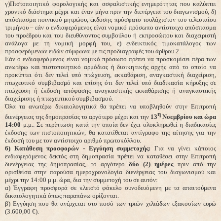
γ)Πιστοποιητικό φορολογικής και ασφαλιστικής ενημερότητας που καλύπτει
χρονικό διάστημα μέχρι και έναν μήνα πριν την διενέργεια του διαγωνισμού, δ)
απόσπασμα ποινικού μητρώου, έκδοσης πρόσφατο τουλάχιστον του τελευταίου
τριμήνου – εάν ο ενδιαφερόμενος είναι νομικό πρόσωπο αντίστοιχο απόσπασμα
του προέδρου και του διευθύνοντος συμβούλου ή εκπροσώπου και διαχειριστή
ανάλογα με τη νομική μορφή του, ε) ενδεικτικός τιμοκατάλογος των
προσφερόμενων ειδών σύμφωνα με τις προδιαγραφές του άρθρου 2.
Εάν ο ενδιαφερόμενος είναι νομικό πρόσωπο πρέπει να προσκομίσει πέρα των
ανωτέρω και πιστοποιητικό αρμόδιας ή διοικητικής αρχής από το οποίο να
προκύπτει ότι δεν τελεί υπό πτώχευση, εκκαθάριση, αναγκαστική διαχείριση,
πτωχευτικό συμβιβασμό και επίσης ότι δεν τελεί υπό διαδικασία κήρυξης σε
πτώχευση ή έκδοση απόφασης αναγκαστικής εκκαθάρισης ή αναγκαστικής
διαχείρισης ή πτωχευτικού συμβιβασμού.
Όλα τα ανωτέρω δικαιολογητικά θα πρέπει να υποβληθούν στην Επιτροπή
η
διενέργειας της δημοπρασίας το αργότερο μέχρι και την
13
Νοεμβρίου και ώρα
14:00
μ.μ.. Σε περίπτωση κατά την οποία δεν έχει ολοκληρωθεί η διαδικασίες
έκδοσης των πιστοποιητικών, θα κατατίθεται αντίγραφο της αίτησης για την
έκδοσή του με τον αντίστοιχο αριθμό πρωτοκόλλου.
6) Κατάθεση προσφορών - Εγγύηση συμμετοχής:
Για να γίνει κάποιος
ενδιαφερόμενος δεκτός στη δημοπρασία πρέπει να καταθέσει στην Επιτροπή
διενέργειας της δημοπρασίας, το αργότερο
δύο (2) ημέρες
πριν από την
ορισθείσα στην παρούσα ημεροχρονολογία διενέργειας του διαγωνισμού και
μέχρι την 14:00 μ.μ. ώρα, δια την συμμετοχή του σε αυτόν:
α) Έγγραφη προσφορά σε κλειστό φάκελο συνοδευόμενη με τα απαιτούμενα
δικαιολογητικά όπως παραπάνω ορίζονται.
β) Εγγύηση
που θα ανέρχεται στο ποσό των τριών χιλιάδων εξακοσίων ευρώ
(3.600,00 €).