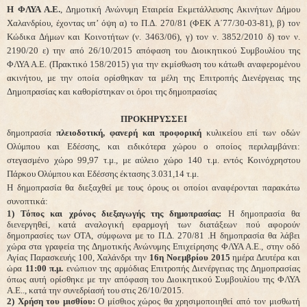
Η ΦΛΥΑ Α.Ε.
, Δημοτική Ανώνυμη Εταιρεία Εκμετάλλευσης Ακινήτων Δήμου
Χαλανδρίου, έχοντας υπ’ όψη α) το Π.Δ. 270/81 (ΦΕΚ Α΄77/30-03-81), β) τον
Κώδικα Δήμων και Κοινοτήτων (ν. 3463/06), γ) τον ν. 3852/2010 δ) τον ν.
2190/20 ε) την από 26/10/2015 απόφαση του Διοικητικού Συμβουλίου της
ΦΛΥΑ Α.Ε. (Πρακτικό 158/2015) για την εκμίσθωση του κάτωθι αναφερομένου
ακινήτου, με την οποία ορίσθηκαν τα μέλη της Επιτροπής Διενέργειας της
Δημοπρασίας και καθορίστηκαν οι όροι της δημοπρασίας
ΠΡΟΚΗΡΥΣΣΕΙ
δημοπρασία
πλειοδοτική, φανερή και προφορική
κυλικείου επί των οδών
Ολύμπου και Εδέσσης, και ειδικότερα χώρου ο οποίος περιλαμβάνει:
στεγασμένο χώρο 99,97 τ.μ., με αύλειο χώρο 140 τ.μ. εντός Κοινόχρηστου
Πάρκου Ολύμπου και Εδέσσης έκτασης 3.031,14 τ.μ.
Η δημοπρασία θα διεξαχθεί με τους όρους οι οποίοι αναφέρονται παρακάτω
συνοπτικά:
1) Τόπος και χρόνος διεξαγωγής της δημοπρασίας:
Η δημοπρασία θα
διενεργηθεί, κατά αναλογική εφαρμογή των διατάξεων πού αφορούν
δημοπρασίες των ΟΤΑ, σύμφωνα με το Π.Δ. 270/81 .Η δημοπρασία θα λάβει
χώρα στα γραφεία της Δημοτικής Ανώνυμης Επιχείρησης ΦΛΥΑ Α.Ε., στην οδό
Αγίας Παρασκευής 100, Χαλάνδρι την
16η Νοεμβρίου 2015
ημέρα Δευτέρα και
ώρα
11:00 π.μ.
ενώπιον της αρμόδιας
Επιτροπής Διενέργειας της Δημοπρασίας
όπως αυτή ορίσθηκε με την απόφαση του Διοικητικού Συμβουλίου της ΦΛΥΑ
Α.Ε.., κατά την συνεδρίασή του στις 26/10/2015.
2) Χρήση του μισθίου:
Ο μίσθιος χώρος θα χρησιμοποιηθεί από τον μισθωτή