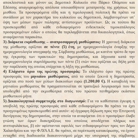
αποκλειστικά και μόνον ως Δημοτικό Κυλικείο στο Πάρκο Ολύμπου και
Εδέσσης απαγορευμένης απόλυτα οποιασδήποτε μετατροπής της χρήσεως του
μισθίου. Τα προσφερόμενα είδη και η τιμολογιακή πολιτική θα πρέπει να
συνάδουν με τον χαρακτήρα του κυλικείου ως δημοτικού, λαμβανομένων υπ’
όψη των μέσων τιμών πώλησης αντίστοιχων προϊόντων. Ως εκ τούτου θα
προσκομισθεί από κάθε ενδιαφερόμενο ενδεικτικός τιμοκατάλογος
προσφερομένων ειδών ο οποίος θα περιλαμβάνεται στα δικαιολογητικά, όπως
αναφέρονται παρακάτω.
3) Διάρκεια εκμίσθωσης – αναπροσαρμογή μισθώματος:
Η χρονική διάρκεια
της μίσθωσης ορίζεται
σε πέντε (5) έτη
, με ημεροχρονολογία έναρξης την
ημεροχρονολογία υπογραφής της Σύμβασης μισθώσεως, με κανένα τρόπο δε προ
της έγκρισης των πρακτικών της δημοπρασίας, και λήγουσα κατά την
ημεροχρονολογία συμπλήρωσης των πέντε (5) ετών που ορίζεται ως δήλη μετά
την παρέλευση της οποίας επέρχεται η λήξη της μισθώσεως.
4) Ελάχιστο όριο της πρώτης προσφοράς:
Το ελάχιστο όριο της πρώτης
προσφοράς του
μηνιαίου μισθώματος
, από το οποίο ξεκινά η δημοπρασία,
ορίζεται στο ποσό των χιλίων διακοσίων ευρώ
(1.200,00 €).
Η καταβολή του
μηνιαίου μισθώματος θα πραγματοποιείται σε τραπεζικό λογαριασμό που θα
υποδειχθεί από την εκμισθώτρια εντός του πρώτου πενθημέρου εκάστου
μισθωτικού μήνα.
5) Δικαιολογητικά συμμετοχής στο διαγωνισμό:
Για να καθίσταται έγκυρη η
υποβολή της πρώτης προσφοράς από κάθε ενδιαφερόμενο θα πρέπει να έχει
προηγουμένως προσκομισθεί από αυτόν: α) έγγραφη δήλωση προς την Επιτροπή
διενέργειας της δημοπρασίας, στην οποία να αναφέρεται ότι ο προσφέρων έλαβε
γνώση των όρων διακηρύξεως του οποίους αποδέχεται πλήρως και
ανεπιφυλάκτως, β) εάν υφίστανται οφειλές των ενδιαφερομένων προς τον Δήμο
Χαλανδρίου και την ΦΛΥΑ Α.Ε. θα πρέπει, σε περίπτωση κατακύρωσης, να έχουν
ενταχθεί στη διαδικασία διακανονισμού μέχρι την υπογραφή της σύμβασης