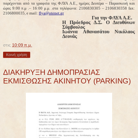
παρέχονται από τα γραφεία της ΦΛΥΑ Α.Ε., ημέρες Δευτέρα – Παρασκευή και
ώρες 9:00 π.μ .– 16:00 μ.μ. .στα τηλέφωνα: 2106830305 – 2106830358
fax
:
2106800035,
e
mail
:
flya
@
otenet
.
gr
Για την ΦΛΥΑ Α.Ε.
Η Πρόεδρος Δ.Σ. Ο Διευθύνων
Σύμβουλος
Ιωάννα Αθανασάτου Νικόλαος
Δεονάς
στις
10:09 π.μ.
Κοινή χρήση
ΔΙΑΚΗΡΥΞΗ ΔΗΜΟΠΡΑΣΙΑΣ
ΕΚΜΙΣΘΩΣΗΣ ΑΚΙΝΗΤΟΥ (PARKING)