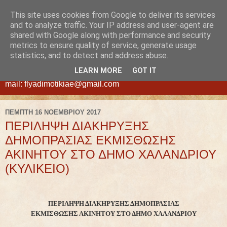
This site uses cookies from Google to deliver its services
ΦΛΥΑ
and to analyze traffic. Your IP address and user-agent are
shared with Google along with performance and security
metrics to ensure quality of service, generate usage
ΔΗΜΟΤΙΚΗ ΑΝΩΝΥΜΗ ΕΤΑΙΡΕΙΑ ΕΚΜΕΤΑΛΛΕΥΣΗΣ
statistics, and to detect and address abuse.
ΑΚΙΝΗΤΩΝ ΔΗΜΟΥ ΧΑΛΑΝΔΡΙΟΥ - ΝΕΑ ΔΙΕΥΘΥΝΣΗ:
LEARN MORE
GOT IT
Διογένους 42, Χαλάνδρι τ.κ. 15234, τηλ.210-6830305, e-
mail: flyadimotikiae@gmail.com
ΠΈΜΠΤΗ 16 ΝΟΕΜΒΡΊΟΥ 2017
ΠΕΡΙΛΗΨΗ ΔΙΑΚΗΡΥΞΗΣ
ΔΗΜΟΠΡΑΣΙΑΣ ΕΚΜΙΣΘΩΣΗΣ
ΑΚΙΝΗΤΟΥ ΣΤΟ ΔΗΜΟ ΧΑΛΑΝΔΡΙΟΥ
(ΚΥΛΙΚΕΙΟ)
ΠΕΡΙΛΗΨΗ ΔΙΑΚΗΡΥΞΗΣ ΔΗΜΟΠΡΑΣΙΑΣ
ΕΚΜΙΣΘΩΣΗΣ ΑΚΙΝΗΤΟΥ ΣΤΟ ΔΗΜΟ ΧΑΛΑΝΔΡΙΟΥ