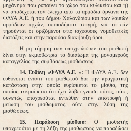
μηχάνημα που ρυπαίνει το χώρο του κυλικείου και η)
να αποδέχεται τον έλεγχο από τα αρμόδια όργανα της
ΦΛΥΑ Α.Ε. ή του Δήμου Χαλανδρίου και των λοιπών
αρμόδιων αρχών, οποιαδήποτε στιγμή, για το εάν
τηρούνται οι οριζόμενοι στις ισχύουσες νομοθετικές
διατάξεις και στην παρούσα διακήρυξη όροι.
Η μη τήρηση των υποχρεώσεων του μισθωτή
δίνει στην εκμισθώτρια το δικαίωμα της μονομερούς
καταγγελίας της συμβάσεως μισθώσεως.
14. Ευθύνη «ΦΛΥΑ Α.Ε.
»: Η ΦΛΥΑ Α.Ε. δεν
ευθύνεται έναντι του μισθωτού δια την πραγματική
κατάσταση στην οποία ευρίσκεται το μίσθιο, της
οποίας τεκμαίρεται ότι έχει λάβει γνώση ούτος, ούτε,
συνεπώς υποχρεούται εντεύθεν στην επιστροφή ή
μείωση του μισθώματος, ούτε στην λύση της
μισθώσεως.
15. Παράδοση μίσθιου:
Ο μισθωτής
υποχρεούται με τη λήξη της μισθώσεως να παραδώσει