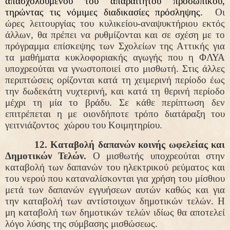
απασχολούμενου του απαραίτητου προσωπικού,
τηρώντας τις νόμιμες διαδικασίες πρόσληψης.
Οι
ώρες λειτουργίας του κυλικείου-αναψυκτήριου εκτός
άλλων, θα πρέπει να ρυθμίζονται και σε σχέση με το
πρόγραμμα επίσκεψης των Σχολείων της Αττικής για
τα μαθήματα κυκλοφοριακής αγωγής που η ΦΛΥΑ
υποχρεούται να γνωστοποιεί στο μισθωτή. Στις άλλες
περιπτώσεις ορίζονται κατά τη χειμερινή περίοδο έως
την δωδεκάτη νυχτερινή, και κατά τη θερινή περίοδο
μέχρι τη μία το βράδυ. Σε κάθε περίπτωση δεν
επιτρέπεται η με οιονδήποτε τρόπο διατάραξη του
γειτνιάζοντος
χώρου του Κοιμητηρίου.
12. Καταβολή δαπανών κοινής ωφελείας και
Δημοτικών Τελών.
Ο μισθωτής υποχρεούται στην
καταβολή των δαπανών του ηλεκτρικού ρεύματος και
του νερού που καταναλίσκονται για χρήση του μίσθιου
μετά των δαπανών εγγυήσεων αυτών καθώς και για
την καταβολή των αντίστοιχων δημοτικών τελών. Η
μη καταβολή των δημοτικών τελών ιδίως θα αποτελεί
λόγο λύσης της σύμβασης μισθώσεως.