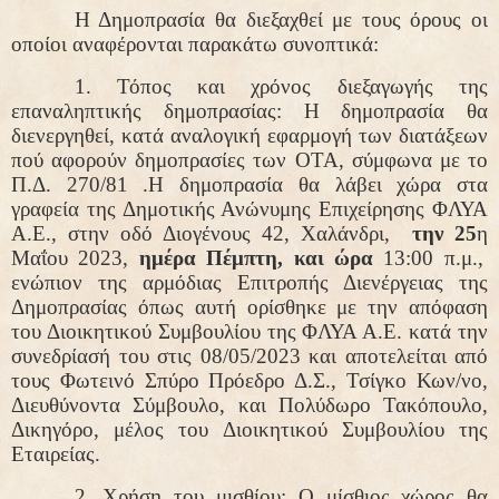
Η Δημοπρασία θα διεξαχθεί με τους όρους οι
οποίοι αναφέρονται παρακάτω συνοπτικά:
1.
Τόπος και χρόνος διεξαγωγής της
επαναληπτικής δημοπρασίας:
Η δημοπρασία θα
διενεργηθεί, κατά αναλογική εφαρμογή των διατάξεων
πού αφορούν δημοπρασίες των ΟΤΑ, σύμφωνα με το
Π.Δ. 270/81 .Η δημοπρασία θα λάβει χώρα στα
γραφεία της Δημοτικής Ανώνυμης Επιχείρησης ΦΛΥΑ
Α.Ε., στην οδό Διογένους 42, Χαλάνδρι,
την 25
η
Μαΐου 2023,
ημέρα Πέμπτη, και ώρα
13:00 π.μ.,
ενώπιον της αρμόδιας Επιτροπής Διενέργειας της
Δημοπρασίας όπως αυτή ορίσθηκε με την απόφαση
του Διοικητικού Συμβουλίου της ΦΛΥΑ Α.Ε. κατά την
συνεδρίασή του στις 08/05/2023 και αποτελείται από
τους Φωτεινό Σπύρο Πρόεδρο Δ.Σ., Τσίγκο Κων/νο,
Διευθύνοντα Σύμβουλο, και Πολύδωρο Τακόπουλο,
Δικηγόρο, μέλος του Διοικητικού Συμβουλίου της
Εταιρείας.
2. Χρήση του μισθίου:
Ο μίσθιος χώρος θα