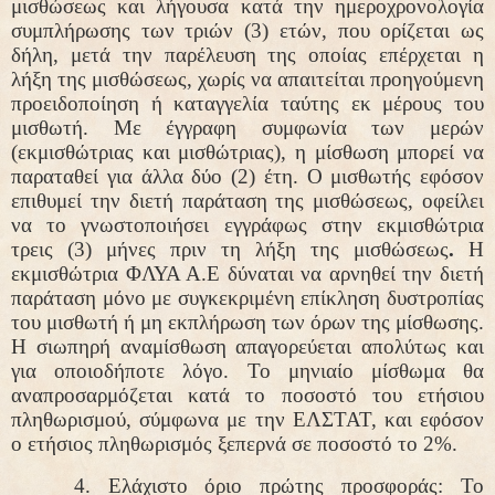
μισθώσεως και λήγουσα κατά την ημεροχρονολογία
συμπλήρωσης των τριών (3) ετών, που ορίζεται ως
δήλη, μετά την παρέλευση της οποίας επέρχεται η
λήξη της μισθώσεως, χωρίς να απαιτείται προηγούμενη
προειδοποίηση ή καταγγελία ταύτης εκ μέρους του
μισθωτή. Με έγγραφη συμφωνία των μερών
(εκμισθώτριας και μισθώτριας), η μίσθωση μπορεί να
παραταθεί για άλλα δύο (2) έτη. Ο μισθωτής εφόσον
επιθυμεί την διετή παράταση της μισθώσεως, οφείλει
να το γνωστοποιήσει εγγράφως στην εκμισθώτρια
τρεις (3) μήνες πριν τη λήξη της μισθώσεως
.
Η
εκμισθώτρια ΦΛΥΑ Α.Ε δύναται να αρνηθεί την διετή
παράταση μόνο με συγκεκριμένη επίκληση δυστροπίας
του μισθωτή ή μη εκπλήρωση των όρων της μίσθωσης.
Η σιωπηρή αναμίσθωση απαγορεύεται απολύτως και
για οποιοδήποτε λόγο. Το μηνιαίο μίσθωμα θα
αναπροσαρμόζεται κατά το ποσοστό του ετήσιου
πληθωρισμού, σύμφωνα με την ΕΛΣΤΑΤ, και εφόσον
ο ετήσιος πληθωρισμός ξεπερνά σε ποσοστό το 2%.
4. Ελάχιστο όριο πρώτης προσφοράς:
Το