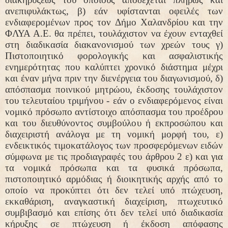
ανεπιφυλάκτως, β) εάν υφίστανται οφειλές των
ενδιαφερομένων προς τον Δήμο Χαλανδρίου και την
ΦΛΥΑ Α.Ε. θα πρέπει, τουλάχιστον να έχουν ενταχθεί
στη διαδικασία διακανονισμού των χρεών τους γ)
Πιστοποιητικό φορολογικής και ασφαλιστικής
ενημερότητας που καλύπτει χρονικό διάστημα μέχρι
και έναν μήνα πριν την διενέργεια του διαγωνισμού, δ)
απόσπασμα ποινικού μητρώου, έκδοσης τουλάχιστον
του τελευταίου τριμήνου - εάν ο ενδιαφερόμενος είναι
νομικό πρόσωπο αντίστοιχο απόσπασμα του προέδρου
και του διευθύνοντος συμβούλου ή εκπροσώπου και
διαχειριστή ανάλογα με τη νομική μορφή του, ε)
ενδεικτικός τιμοκατάλογος των προσφερόμενων ειδών
σύμφωνα με τις προδιαγραφές του άρθρου 2 ε) και για
τα νομικά πρόσωπα και τα φυσικά πρόσωπα,
πιστοποιητικό αρμόδιας ή διοικητικής αρχής από το
οποίο να προκύπτει ότι δεν τελεί υπό πτώχευση,
εκκαθάριση, αναγκαστική διαχείριση, πτωχευτικό
συμβιβασμό και επίσης ότι δεν τελεί υπό διαδικασία
κήρυξης σε πτώχευση ή έκδοση απόφασης