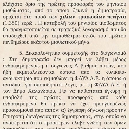
ελάχιστο όριο της πρώτης προσφοράς του
μηνιαίου
μισθώματος,
από το οποίο ξεκινά η δημοπρασία,
ορίζεται στο ποσό των
χιλίων τριακοσίων πενήντα
(1.350
) ευρώ . Η καταβολή του μηνιαίου μισθώματος
θα πραγματοποιείται σε τραπεζικό λογαριασμό που θα
υποδειχθεί από την εκμισθώτρια εντός του πρώτου
πενθημέρου εκάστου μισθωτικού μήνα.
5. Δικαιολογητικά συμμετοχής στο διαγωνισμό
:
Στη δημοπρασία δεν μπορεί να λάβει μέρος
ενδιαφερόμενος-η η συγγενείς Α βαθμού αυτών, που
ήδη εκμεταλλεύονται κάποιο από τα κυλικεία-
αναψυκτήρια που εκμισθώνει η ΦΛΥΑ Α.Ε. η όποιος-α
αντιδικεί για οποιοδήποτε λόγο, με τη ΦΛΥΑ Α.Ε. ή
τον Δήμο Χαλανδρίου. Για να καθίσταται έγκυρη η
υποβολή της πρώτης προσφοράς από κάθε
ενδιαφερόμενο θα πρέπει να έχει προηγουμένως
προσκομισθεί από αυτόν: α) έγγραφη δήλωση προς την
Επιτροπή διενέργειας της δημοπρασίας, στην οποία να
αναφέρεται ότι ο προσφέρων έλαβε γνώση των όρων
διακηρύξεως του οποίους αποδέχεται πλήρως και