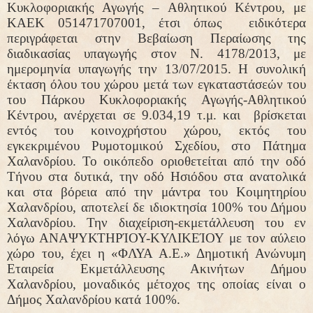
Κυκλοφοριακής Αγωγής – Αθλητικού Κέντρου, με
ΚΑΕΚ 051471707001, έτσι όπως
ειδικότερα
περιγράφεται στην Βεβαίωση Περαίωσης της
διαδικασίας υπαγωγής στον Ν. 4178/2013, με
ημερομηνία υπαγωγής την 13/07/2015. Η συνολική
έκταση όλου του χώρου μετά των εγκαταστάσεών του
του Πάρκου Κυκλοφοριακής Αγωγής-Αθλητικού
Κέντρου, ανέρχεται σε 9.034,19 τ.μ. και
βρίσκεται
εντός του κοινοχρήστου χώρου, εκτός του
εγκεκριμένου Ρυμοτομικού Σχεδίου, στο Πάτημα
Χαλανδρίου. Το οικόπεδο οριοθετείται από την οδό
Τήνου στα δυτικά, την οδό Ησιόδου στα ανατολικά
και στα βόρεια από την μάντρα του Κοιμητηρίου
Χαλανδρίου, αποτελεί δε ιδιοκτησία 100% του Δήμου
Χαλανδρίου. Την διαχείριση-εκμετάλλευση του εν
λόγω ΑΝΑΨΥΚΤΗΡΊΟΥ-ΚΥΛΙΚΕΊΟΥ με τον αύλειο
χώρο του, έχει η «ΦΛΥΑ Α.Ε.» Δημοτική Ανώνυμη
Εταιρεία Εκμετάλλευσης Ακινήτων Δήμου
Χαλανδρίου, μοναδικός μέτοχος της οποίας είναι ο
Δήμος Χαλανδρίου κατά 100%.