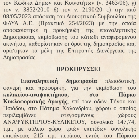
τον Κώδικα Δήμων και Κοινοτήτων (ν. 3463/06), γ)
τον ν. 3852/2010 δ) τον ν. 2190/20 ε) την από
08/05/2023 απόφαση του Διοικητικού Συμβουλίου της
ΦΛΥΑ Α.Ε. (Πρακτικό 254/2023) με την οποία
αποφασίστηκε η προκήρυξη της επαναληπτικής
Δημοπρασίας εκμίσθωσης του κάτωθι αναφερομένου
ακινήτου, καθορίστηκαν οι όροι της δημοπρασίας και,
ορίστηκαν τα μέλη της Επιτροπής Διενέργειας της
Δημοπρασίας.
ΠΡΟΚΗΡΥΣΣΕΙ
Επαναληπτική δημοπρασία
πλειοδοτική,
φανερή και προφορική, για την εκμίσθωση του
κυλικείου-αναψυκτήριου, στο Πάρκο
Κυκλοφοριακής Αγωγής
, επί των οδών Τήνου και
Ησιόδου, στο Πάτημα Χαλανδρίου, χώρου ο οποίος
περιλαμβάνει: στεγασμένους χώρους
ΑΝΑΨΥΚΤΗΡΊΟΥ-ΚΥΛΙΚΕΊΟΥ, συνολικά 147,74,
τ.μ., με αύλειο χώρο τριών επιπέδων συνολικής
επιφάνειας 215 τ.μ. περίπου, εντός του Πάρκου