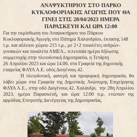
ΑΝΑΨΥΚΤΗΡΙΟΥ
ΣΤΟ ΠΑΡΚΟ
ΚΥΚΛΟΦΟΡΙΑΚΗΣ ΑΓΩΓΗΣ ΠΟΥ ΘΑ
ΓΙΝΕΙ
ΣΤΙΣ 28/04/2023 ΗΜΕΡΑ
ΠΑΡΑΣΚΕΥΗ ΚΑΙ ΩΡΑ 12:00
Για την εκμίσθωση του Αναψυκτήριου του Πάρκου
Κυκλοφοριακής Αγωγής
στο Πάτημα Χαλανδρίου, έκτασης 148
τ.μ. και αύλειου χώρου 215 τ.μ., με 2+2 τουαλέτες ανδρών-
γυναικών και τουαλέτα ΑΜΕΑ., τελευταία ημέρα δήλωσης
συμμετοχής στην πλειοδοτική δημοπρασία, η
Τετάρτη
26
Απριλίου 2023 και ώρα 14.00,
στα Γραφεία της δημοτικής
εταιρείας ΦΛΥΑ Α.Ε. οδός Διογένους 42.
Η
πλειοδοτική, φανερή και προφορική
δημοπρασία, θα
λάβει χώρα στα Γραφεία της Δημοτικής Ανώνυμης Επιχείρησης
ΦΛΥΑ Α.Ε., στην οδό Διογένους 42, Χαλάνδρι,
την 28
η Απριλίου
2023,
ημέρα Παρασκευή, και ώρα
12:00 π.μ.
ενώπιον της
αρμόδιας Επιτροπής Διενέργειας της Δημοπρασίας.