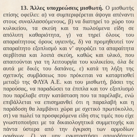
13.
Άλλες υποχρεώσεις μισθωτή.
Ο μισθωτής
επίσης οφείλει: α) να συμπεριφέρεται άψογα απέναντι
στους συναλλασσόμενους, β) να διατηρεί το χώρο του
κυλικείου, τα σκεύη και τα πωλούμενα είδη σε
απόλυτη καθαριότητα, γ) να τηρεί όλους του
απαραίτητους όρους υγιεινής, δ) να προμηθευτεί τον
απαραίτητο εξοπλισμό και ν’ αγοράζει τα απαραίτητα
σερβίτσια και λοιπά σκεύη, καθώς και υλικό, που
απαιτούνται για τη λειτουργία του κυλικείου, όλα δε
αυτά με δικές του δαπάνες, ε) κατά τη λήξη της
σχετικής συμβάσεως που πρόκειται να καταρτισθεί
μεταξύ της ΦΛΥΑ Α.Ε. και του μισθωτή, βάσει της
παρούσας, να παραδώσει τα έπιπλα και τον εξοπλισμό
που παρέλαβε στην κατάσταση που τα παρέλαβε, ενώ
επιβάλλεται να επισημανθεί ότι η παραλαβή και η
παράδοση θα λαμβάνει χώρα με σχετικό πρωτόκολλο,
στ) να πωλεί τα προσφερόμενα είδη στις τιμές που είχε
γνωστοποιήσει με τα δικαιολογητικά συμμετοχής και
πάντα ύστερα από την έγκριση των αρμοδίων
οργάνων, ζ) να μην εγκαταστήσει οποιοδήποτε