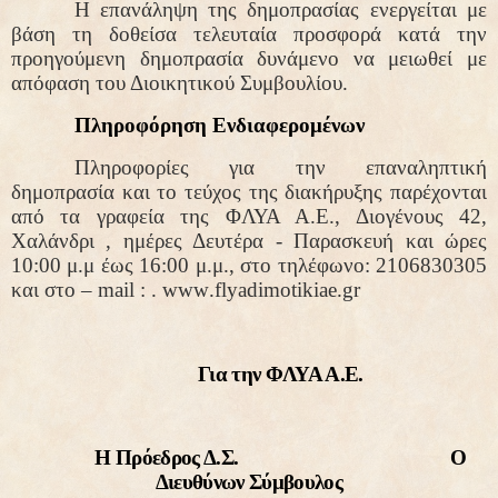
Η επανάληψη της δημοπρασίας ενεργείται με
βάση τη δοθείσα τελευταία προσφορά κατά την
προηγούμενη δημοπρασία δυνάμενο να μειωθεί με
απόφαση του Διοικητικού Συμβουλίου.
Πληροφόρηση Ενδιαφερομένων
Πληροφορίες για την επαναληπτική
δημοπρασία και το τεύχος της διακήρυξης παρέχονται
από τα γραφεία της ΦΛΥΑ Α.Ε., Διογένους 42,
Χαλάνδρι , ημέρες Δευτέρα - Παρασκευή και ώρες
10:00 μ.μ έως 16:00 μ.μ., στο τηλέφωνο: 2106830305
και στο –
mail
: .
www
.
flyadimotikiae
.
gr
Για την ΦΛΥΑ Α.Ε.
Η Πρόεδρος Δ.Σ.
Ο
Διευθύνων Σύμβουλος