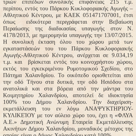
τριών επιπέδων συνολικής επιφάνειας 215 τ.μ.
περίπου, εντός του Πάρκου Κυκλοφοριακής Αγωγής –
Αθλητικού Κέντρου, με ΚΑΕΚ 051471707001, έτσι
όπως
ειδικότερα περιγράφεται στην Βεβαίωση
Περαίωσης της διαδικασίας υπαγωγής στον Ν.
4178/2013, με ημερομηνία υπαγωγής την 13/07/2015.
Η συνολική έκταση όλου του χώρου μετά των
εγκαταστάσεών του του Πάρκου Κυκλοφοριακής
Αγωγής-Αθλητικού Κέντρου, ανέρχεται σε 9.034,19
τ.μ. και
βρίσκεται εντός του κοινοχρήστου χώρου,
εκτός του εγκεκριμένου Ρυμοτομικού Σχεδίου, στο
Πάτημα Χαλανδρίου. Το οικόπεδο οριοθετείται από
την οδό Τήνου στα δυτικά, την οδό Ησιόδου στα
ανατολικά και στα βόρεια από την μάντρα του
Κοιμητηρίου Χαλανδρίου, αποτελεί δε ιδιοκτησία
100% του Δήμου Χαλανδρίου. Την διαχείριση-
εκμετάλλευση του εν λόγω ΑΝΑΨΥΚΤΗΡΊΟΥ-
ΚΥΛΙΚΕΊΟΥ με τον αύλειο χώρο του, έχει η «ΦΛΥΑ
Α.Ε.» Δημοτική Ανώνυμη Εταιρεία Εκμετάλλευσης
Ακινήτων Δήμου Χαλανδρίου, μοναδικός μέτοχος της
οποίας είναι ο Δήμος Χαλανδρίου κατά 100%.