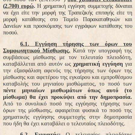
(2.700)
ευρώ
.
Η χρηματική εγγύηση συμμετοχής
δύναται
να έχει
είτε την μορφή της Τραπεζικής επιταγής είτε τη
μορφή κατάθεσης στο Ταμείο Παρακαταθηκών και
Δανείων και προσκόμισης των εγγράφων κατάθεσης του
ποσού.
6.1. Εγγύηση τήρησης των όρων του
Συμφωνητικού Μίσθωσης.
Κατά την υπογραφή της
συμβάσεως μίσθωσης με τον τελευταίο πλειοδότη,
καταβάλλεται από αυτόν ως
χρηματική
εγγύηση
για
την εξασφάλιση αφενός της τήρησης των όρων της
μίσθωσης και αφετέρου της εγκαίρου και εμπροθέσμου
καταβολής του μηνιαίου μισθώματος,
το ποσό των
πέντε μηνιαίων μισθωμάτων όπως αυτό (το
μίσθωμα) θα έχει προκύψει από την δημοπρασία.
Από το συνολικό ποσό της εγγύησης τήρησης των
όρων της μίσθωσης, αφαιρείται φυσικά το ποσό της
χρηματικής εγγύησης συμμετοχής στην δημοπρασία
που ήδη θα έχει καταβάλει ο τελευταίος πλειοδότης.
6.2. Εγγυητής:
Ο τελευταίος πλειοδότης