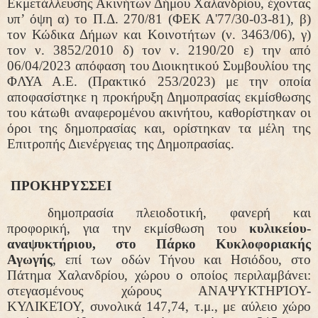
Εκμετάλλευσης Ακινήτων Δήμου Χαλανδρίου, έχοντας
υπ’ όψη α) το Π.Δ. 270/81 (ΦΕΚ Α'77/30-03-81), β)
τον Κώδικα Δήμων και Κοινοτήτων (ν. 3463/06), γ)
τον ν. 3852/2010 δ) τον ν. 2190/20 ε) την από
06/04/2023 απόφαση του Διοικητικού Συμβουλίου της
ΦΛΥΑ Α.Ε. (Πρακτικό 253/2023) με την οποία
αποφασίστηκε η προκήρυξη Δημοπρασίας εκμίσθωσης
του κάτωθι αναφερομένου ακινήτου, καθορίστηκαν οι
όροι της δημοπρασίας και, ορίστηκαν τα μέλη της
Επιτροπής Διενέργειας της Δημοπρασίας.
ΠΡΟΚΗΡΥΣΣΕΙ
δημοπρασία
πλειοδοτική, φανερή και
προφορική, για την εκμίσθωση του
κυλικείου-
αναψυκτήριου, στο Πάρκο Κυκλοφοριακής
Αγωγής
, επί των οδών Τήνου και Ησιόδου, στο
Πάτημα Χαλανδρίου, χώρου ο οποίος περιλαμβάνει:
στεγασμένους χώρους ΑΝΑΨΥΚΤΗΡΊΟΥ-
ΚΥΛΙΚΕΊΟΥ, συνολικά 147,74, τ.μ., με αύλειο χώρο