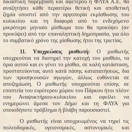
δικαστική παρέμβαση και αφετέρου η ΦΛΥΑ Α.Ε. θα
αναζητήσει κάθε περαιτέρω θετική και αποθετική
ζημία υποστεί από την αργοπορία εκμίσθωσης του
κυλικείου και τη διαφορά από το ενδεχόμενο
μικρότερο μηνιαίο μίσθωμα που θα προκύψει (αν
προκύψει) από την επαναληπτική δημοπρασία, για όλο
το συμβατικό χρόνο της μίσθωσης ήτοι της τριετίας.
11. Υποχρεώσεις μισθωτή:
Ο μισθωτής
υποχρεούται να διατηρεί την κατοχή του μισθίου, τα
όρια αυτού και εν γένει το μίσθιο, σε καλή κατάσταση,
προστατεύοντας αυτό κατά πάσης καταπατήσεως, δια
των προσηκουσών αγωγών, άλλως ευθύνεται σε
αποζημίωση. Ο μισθωτής υποχρεούται επίσης σε
εποπτεία του ευρύτερου χώρου του Πάρκου ήτοι πλέον
του Αναψυκτήριου-κυλικείου και οφείλει να
ενημερώνει άμεσα τον Δήμο και τη ΦΛΥΑ για
οποιοδήποτε πρόβλημα ή βλάβη παρουσιαστεί.
Ο μισθωτής είναι υποχρεωμένος να τηρεί τις
πολεοδομικές, υγειονομικές, αστυνομικές και