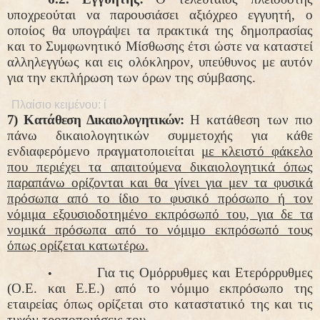
υποχρεούται να παρουσιάσει αξιόχρεο εγγυητή, ο
οποίος θα υπογράψει τα πρακτικά της δημοπρασίας
και το Συμφωνητικό Μίσθωσης έτσι ώστε να καταστεί
αλληλεγγύως και εις ολόκληρον, υπεύθυνος με αυτόν
για την εκπλήρωση των όρων της σύμβασης.
7) Κατάθεση Δικαιολογητικών:
Η κατάθεση των πιο
πάνω δικαιολογητικών συμμετοχής για κάθε
ενδιαφερόμενο πραγματοποιείται
με κλειστό φάκελο
που περιέχει τα απαιτούμενα δικαιολογητικά όπως
παραπάνω ορίζονται και θα γίνει για μεν τα φυσικά
πρόσωπα από το ίδιο το φυσικό πρόσωπο ή τον
νόμιμα εξουσιοδοτημένο εκπρόσωπό του, για δε τα
νομικά πρόσωπα από το νόμιμο εκπρόσωπό τους
όπως ορίζεται κατωτέρω.
Για τις Ομόρρυθμες και Ετερόρρυθμες
•
(Ο.Ε. και Ε.Ε.) από το νόμιμο εκπρόσωπο της
εταιρείας όπως ορίζεται στο καταστατικό της και τις
τυχόν τροποποιήσεις του