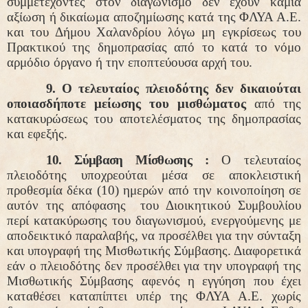
συμμετέχοντες στον διαγωνισμό δεν έχουν καμία
αξίωση ή δικαίωμα αποζημίωσης κατά της ΦΛΥΑ Α.Ε.
και του Δήμου Χαλανδρίου λόγω μη εγκρίσεως του
Πρακτικού της δημοπρασίας από το κατά το νόμο
αρμόδιο όργανο ή την εποπτεύουσα αρχή του.
9.
Ο τελευταίος πλειοδότης δεν δικαιούται
οποιασδήποτε μείωσης του μισθώματος
από της
κατακυρώσεως του αποτελέσματος της δημοπρασίας
και εφεξής.
10. Σύμβαση Μίσθωσης :
Ο τελευταίος
πλειοδότης υποχρεούται μέσα σε αποκλειστική
προθεσμία δέκα (10) ημερών από την κοινοποίηση σε
αυτόν της απόφασης
του Διοικητικού Συμβουλίου
περί κατακύρωσης του διαγωνισμού, ενεργούμενης με
αποδεικτικό παραλαβής, να προσέλθει για την σύνταξη
και υπογραφή της Μισθωτικής Σύμβασης. Διαφορετικά
εάν ο πλειοδότης δεν προσέλθει για την υπογραφή της
Μισθωτικής Σύμβασης αφενός η εγγύηση που έχει
καταθέσει καταπίπτει υπέρ της ΦΛΥΑ Α.Ε. χωρίς