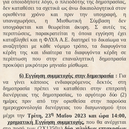
για οποιοδήποτε λόγο, ο πλειοδότης της δημοπρασίας,
δεν καταθέσει τα σχετικά ως άνω δικαιολογητικά στον
ορισθέντα χρόνο και πριν την υπογραφή, η
υπαναχωρήσει, η Μισθωτική Σύμβαση δεν
υπογράφεται και θεωρείται άκυρη. Σ αυτές τις
περιπτώσεις, παρακρατείται η όποια εγγύηση έχει
καταβληθεί και η ΦΛΥΑ Α.Ε. διατηρεί το δικαίωμα να
αναζητήσει με κάθε νόμιμο τρόπο, τα διαφυγόντα
κέρδη της και ιδιαίτερα τα διαφυγόντα κέρδη σε
περίπτωση που στην επαναληπτική δημοπρασία
προκύψει μικρότερο μηνιαίο μίσθωμα.
6) Εγγύηση συμμετοχής στην δημοπρασία
:
Για
να γίνει κάποιος ενδιαφερόμενος δεκτός στη
δημοπρασία πρέπει να καταθέσει στην επιτροπή
διενέργειας της δημοπρασίας, το αργότερο
δύο (2)
ημέρες
πριν από την ορισθείσα στην παρούσα
ημεροχρονολογία διενέργειας του διαγωνισμού ήτοι
η
μέχρι την
Τρίτη, 23
Μαΐου 2023 και ώρα 14:00,
χρηματική
Εγγύηση συμμετοχής,
που θα ανέρχεται
στο ποσό των (2Χ1350=)
δύο χιλιάδων επτακοσίων