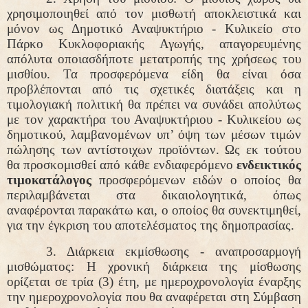
χρησιμοποιηθεί από τον μισθωτή αποκλειστικά και
μόνον ως Δημοτικό
Αναψυκτήριο - Κυλικείο
στο
Πάρκο Κυκλοφοριακής Αγωγής, απαγορευμένης
απόλυτα οποιασδήποτε μετατροπής της χρήσεως του
μισθίου. Τα προσφερόμενα είδη θα είναι όσα
προβλέπονται από τις σχετικές διατάξεις και η
τιμολογιακή πολιτική θα πρέπει να συνάδει απολύτως
με τον χαρακτήρα του Αναψυκτήριου - Κυλικείου ως
δημοτικού, λαμβανομένων υπ’ όψη των μέσων τιμών
πώλησης των αντίστοιχων προϊόντων. Ως εκ τούτου
θα προσκομισθεί από κάθε ενδιαφερόμενο
ενδεικτικός
τιμοκατάλογος
προσφερόμενων ειδών ο οποίος θα
περιλαμβάνεται στα δικαιολογητικά, όπως
αναφέρονται παρακάτω και, ο οποίος θα συνεκτιμηθεί,
για την έγκριση του αποτελέσματος της δημοπρασίας.
3. Διάρκεια εκμίσθωσης - αναπροσαρμογή
μισθώματος:
Η χρονική διάρκεια της μίσθωσης
ορίζεται
σε τρία (3) έτη
,
με ημεροχρονολογία έναρξης
την ημεροχρονολογία που θα αναφέρεται στη Σύμβαση