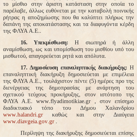
το μίσθιο στην άριστη κατάσταση στην οποία το
παρέλαβε,
άλλως
ευθύνεται με την καταβολή ποινικής
ρήτρας η αποζημίωσης που θα καλύπτει πλήρως την
δαπάνη της αποκατάστασης και τα διαφυγόντα κέρδη
της ΦΛΥΑ Α.Ε..
16. Υπεκμίσθωση:
Η σιωπηρά ή άλλη
αναμίσθωση, ως και υπομίσθωση του μισθίου υπό του
μισθωτού, απαγορεύεται ρητά και απόλυτα.
17. Δημοσίευση επαναληπτικής διακήρυξης:
Η
επαναληπτική διακήρυξη δημοσιεύεται με επιμέλεια
της ΦΛΥΑ Α.Ε., τουλάχιστον πέντε (5) ημέρες προ της
διενέργειας της δημοπρασίας με ανάρτηση του
σχετικού τεύχους προκήρυξης, στον ιστότοπο της
ΦΛΥΑ Α.Ε.
www
.
flyadimotikiae
.
gr
, στον επίσημο
διαδικτυακό τόπο του Δήμου Χαλανδρίου
www
.
halandri
.
gr
καθώς και στην Διαύγεια
www
.
diavgeia
.
gov
.
gr
.
Περίληψη της διακήρυξης δημοσιεύεται επίσης