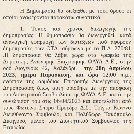
Η Δημοπρασία θα διεξαχθεί με τους όρους οι
οποίοι αναφέρονται παρακάτω συνοπτικά:
1.
Τόπος και χρόνος διεξαγωγής της
δημοπρασίας:
Η δημοπρασία θα διενεργηθεί, κατά
αναλογική εφαρμογή των διατάξεων πού αφορούν
δημοπρασίες των ΟΤΑ, σύμφωνα με το Π.Δ. 270/81
.Η δημοπρασία θα λάβει χώρα στα γραφεία της
Δημοτικής Ανώνυμης Επιχείρησης ΦΛΥΑ Α.Ε., στην
οδό Διογένους 42, Χαλάνδρι,
την 28
η
Απριλίου
2023
,
ημέρα Παρασκευή, και ώρα
12:00 π.μ.,
ενώπιον της αρμόδιας Επιτροπής Διενέργειας της
Δημοπρασίας όπως αυτή ορίσθηκε με την απόφαση
του Διοικητικού Συμβουλίου της ΦΛΥΑ Α.Ε. κατά την
συνεδρίασή του στις 06/04/2023 και αποτελείται από
τους Φωτεινό Σπύρο Πρόεδρο Δ.Σ., Τσίγκο Κων/νο
Διευθύνοντα Σύμβουλο, και Πολύδωρο Τακόπουλο
Δικηγόρο, μέλος του Διοικητικού Συμβουλίου της
Εταιρείας.