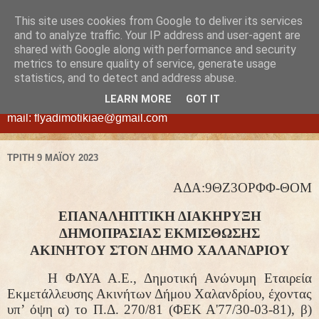
This site uses cookies from Google to deliver its services
ΦΛΥΑ
and to analyze traffic. Your IP address and user-agent are
shared with Google along with performance and security
metrics to ensure quality of service, generate usage
ΔΗΜΟΤΙΚΗ ΑΝΩΝΥΜΗ ΕΤΑΙΡΕΙΑ ΕΚΜΕΤΑΛΛΕΥΣΗΣ
statistics, and to detect and address abuse.
ΑΚΙΝΗΤΩΝ ΔΗΜΟΥ ΧΑΛΑΝΔΡΙΟΥ - ΝΕΑ ΔΙΕΥΘΥΝΣΗ:
LEARN MORE
GOT IT
Διογένους 42, Χαλάνδρι τ.κ. 15234, τηλ.210-6830305, e-
mail: flyadimotikiae@gmail.com
ΤΡΊΤΗ 9 ΜΑΪ́ΟΥ 2023
ΑΔΑ:9ΘΖ3ΟΡΦΦ-ΘΟΜ
ΕΠΑΝΑΛΗΠΤΙΚΗ ΔΙΑΚΗΡΥΞΗ
ΔΗΜΟΠΡΑΣΙΑΣ
ΕΚΜΙΣΘΩΣΗΣ
ΑΚΙΝΗΤΟΥ
ΣΤΟΝ ΔΗΜΟ ΧΑΛΑΝΔΡΙΟΥ
Η ΦΛΥΑ Α.Ε.,
Δημοτική Ανώνυμη Εταιρεία
Εκμετάλλευσης Ακινήτων Δήμου Χαλανδρίου, έχοντας
υπ’ όψη α) το Π.Δ. 270/81 (ΦΕΚ Α'77/30-03-81), β)