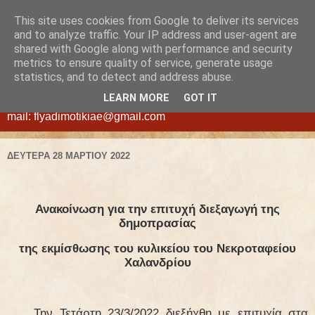
This site uses cookies from Google to deliver its services
ΦΛΥΑ
and to analyze traffic. Your IP address and user-agent are
shared with Google along with performance and security
metrics to ensure quality of service, generate usage
ΔΗΜΟΤΙΚΗ ΑΝΩΝΥΜΗ ΕΤΑΙΡΕΙΑ ΕΚΜΕΤΑΛΛΕΥΣΗΣ
statistics, and to detect and address abuse.
ΑΚΙΝΗΤΩΝ ΔΗΜΟΥ ΧΑΛΑΝΔΡΙΟΥ - ΝΕΑ ΔΙΕΥΘΥΝΣΗ:
LEARN MORE
GOT IT
Διογένους 42, Χαλάνδρι τ.κ. 15234, τηλ.210-6830305, e-
mail: flyadimotikiae@gmail.com
ΔΕΥΤΈΡΑ 28 ΜΑΡΤΊΟΥ 2022
Ανακοίνωση για την επιτυχή διεξαγωγή της
δημοπρασίας
της εκμίσθωσης του κυλικείου του Νεκροταφείου
Χαλανδρίου
Την Τετάρτη 23/3/2022 διεξήχθη με επιτυχία στα