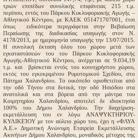
τριών επιπέδων συνολικής επιφάνειας 215 τ.μ.
περίπου, εντός του Πάρκου Κυκλοφοριακής Αγωγής –
Αθλητικού Κέντρου, με ΚΑΕΚ 051471707001, έτσι
όπως
ειδικότερα περιγράφεται στην Βεβαίωση
Περαίωσης της διαδικασίας υπαγωγής στον Ν.
4178/2013, με ημερομηνία υπαγωγής την 13/07/2015.
Η συνολική έκταση όλου του χώρου μετά των
εγκαταστάσεών του του Πάρκου Κυκλοφοριακής
Αγωγής-Αθλητικού Κέντρου, ανέρχεται σε 9.034,19
τ.μ. και
βρίσκεται εντός του κοινοχρήστου χώρου,
εκτός του εγκεκριμένου Ρυμοτομικού Σχεδίου, στο
Πάτημα Χαλανδρίου. Το οικόπεδο οριοθετείται από
την οδό Τήνου στα δυτικά, την οδό Ησιόδου στα
ανατολικά και στα βόρεια από την μάντρα του
Κοιμητηρίου Χαλανδρίου, αποτελεί δε ιδιοκτησία
100% του Δήμου Χαλανδρίου. Την διαχείριση-
εκμετάλλευση του εν λόγω ΑΝΑΨΥΚΤΗΡΊΟΥ-
ΚΥΛΙΚΕΊΟΥ με τον αύλειο χώρο του, έχει η «ΦΛΥΑ
Α.Ε.» Δημοτική Ανώνυμη Εταιρεία Εκμετάλλευσης
Ακινήτων Δήμου Χαλανδρίου, μοναδικός μέτοχος της