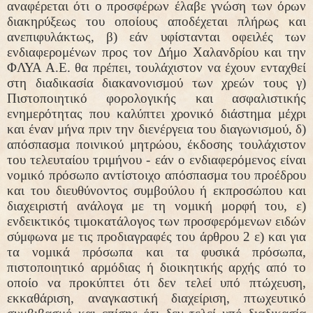
αναφέρεται ότι ο προσφέρων έλαβε γνώση των όρων
διακηρύξεως του οποίους αποδέχεται πλήρως και
ανεπιφυλάκτως, β) εάν υφίστανται οφειλές των
ενδιαφερομένων προς τον Δήμο Χαλανδρίου και την
ΦΛΥΑ Α.Ε. θα πρέπει, τουλάχιστον να έχουν ενταχθεί
στη διαδικασία διακανονισμού των χρεών τους γ)
Πιστοποιητικό φορολογικής και ασφαλιστικής
ενημερότητας που καλύπτει χρονικό διάστημα μέχρι
και έναν μήνα πριν την διενέργεια του διαγωνισμού, δ)
απόσπασμα ποινικού μητρώου, έκδοσης τουλάχιστον
του τελευταίου τριμήνου - εάν ο ενδιαφερόμενος είναι
νομικό πρόσωπο αντίστοιχο απόσπασμα του προέδρου
και του διευθύνοντος συμβούλου ή εκπροσώπου και
διαχειριστή ανάλογα με τη νομική μορφή του, ε)
ενδεικτικός τιμοκατάλογος των προσφερόμενων ειδών
σύμφωνα με τις προδιαγραφές του άρθρου 2 ε) και για
τα νομικά πρόσωπα και τα φυσικά πρόσωπα,
πιστοποιητικό αρμόδιας ή διοικητικής αρχής από το
οποίο να προκύπτει ότι δεν τελεί υπό πτώχευση,
εκκαθάριση, αναγκαστική διαχείριση, πτωχευτικό