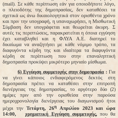
(
mail
). Σε κάθε περίπτωση εάν για οποιοδήποτε λόγο,
ο πλειοδότης της δημοπρασίας, δεν καταθέσει τα
σχετικά ως άνω δικαιολογητικά στον ορισθέντα χρόνο
και πριν την υπογραφή, η υπαναχωρήσει, η Μισθωτική
Σύμβαση δεν υπογράφεται και θεωρείται άκυρη. Σ
αυτές τις περιπτώσεις, παρακρατείται η όποια εγγύηση
έχει καταβληθεί και η ΦΛΥΑ Α.Ε. διατηρεί το
δικαίωμα να αναζητήσει με κάθε νόμιμο τρόπο, τα
διαφυγόντα κέρδη της και ιδιαίτερα τα διαφυγόντα
κέρδη σε περίπτωση που στην επαναληπτική
δημοπρασία προκύψει μικρότερο μηνιαίο μίσθωμα.
6) Εγγύηση συμμετοχής στην δημοπρασία
:
Για
να γίνει κάποιος ενδιαφερόμενος δεκτός στη
δημοπρασία πρέπει να καταθέσει στην επιτροπή
διενέργειας της δημοπρασίας, το αργότερο
δύο (2)
ημέρες
πριν από την ορισθείσα στην παρούσα
ημεροχρονολογία διενέργειας του διαγωνισμού ήτοι
η
μέχρι την
Τετάρτη, 26
Απριλίου 2023 και ώρα
14:00,
χρηματική
Εγγύηση συμμετοχής,
που θα