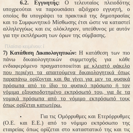
6.2. Εγγυητής:
Ο τελευταίος πλειοδότης
υποχρεούται να παρουσιάσει αξιόχρεο εγγυητή, ο
οποίος θα υπογράψει τα πρακτικά της δημοπρασίας
και το Συμφωνητικό Μίσθωσης έτσι ώστε να καταστεί
αλληλεγγύως και εις ολόκληρον, υπεύθυνος με αυτόν
για την εκπλήρωση των όρων της σύμβασης.
7) Κατάθεση Δικαιολογητικών:
Η κατάθεση των πιο
πάνω δικαιολογητικών συμμετοχής για κάθε
ενδιαφερόμενο πραγματοποιείται
με κλειστό φάκελο
που περιέχει τα απαιτούμενα δικαιολογητικά όπως
παραπάνω ορίζονται και θα γίνει για μεν τα φυσικά
πρόσωπα από το ίδιο το φυσικό πρόσωπο ή τον
νόμιμα εξουσιοδοτημένο εκπρόσωπό του, για δε τα
νομικά πρόσωπα από το νόμιμο εκπρόσωπό τους
όπως ορίζεται κατωτέρω.
Για τις Ομόρρυθμες και Ετερόρρυθμες
•
(Ο.Ε. και Ε.Ε.) από το νόμιμο εκπρόσωπο της
εταιρείας όπως ορίζεται στο καταστατικό της και τις