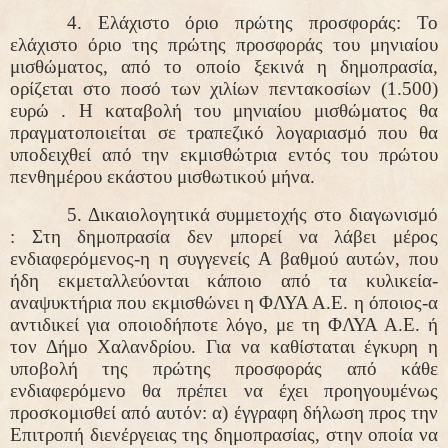
4. Ελάχιστο όριο πρώτης προσφοράς:
Το
ελάχιστο όριο της πρώτης προσφοράς του
μηνιαίου
μισθώματος,
από το οποίο ξεκινά η δημοπρασία,
ορίζεται στο ποσό των χιλίων πεντακοσίων
(1.500
)
ευρώ . Η καταβολή του μηνιαίου μισθώματος θα
πραγματοποιείται σε τραπεζικό λογαριασμό που θα
υποδειχθεί από την εκμισθώτρια εντός του πρώτου
πενθημέρου εκάστου μισθωτικού μήνα.
5. Δικαιολογητικά συμμετοχής στο διαγωνισμό
:
Στη δημοπρασία δεν μπορεί να λάβει μέρος
ενδιαφερόμενος-η η συγγενείς Α βαθμού αυτών, που
ήδη εκμεταλλεύονται κάποιο από τα κυλικεία-
αναψυκτήρια που εκμισθώνει η ΦΛΥΑ Α.Ε. η όποιος-α
αντιδικεί για οποιοδήποτε λόγο, με τη ΦΛΥΑ Α.Ε. ή
τον Δήμο Χαλανδρίου. Για να καθίσταται έγκυρη η
υποβολή της πρώτης προσφοράς από κάθε
ενδιαφερόμενο θα πρέπει να έχει προηγουμένως
προσκομισθεί από αυτόν: α) έγγραφη δήλωση προς την
Επιτροπή διενέργειας της δημοπρασίας, στην οποία να