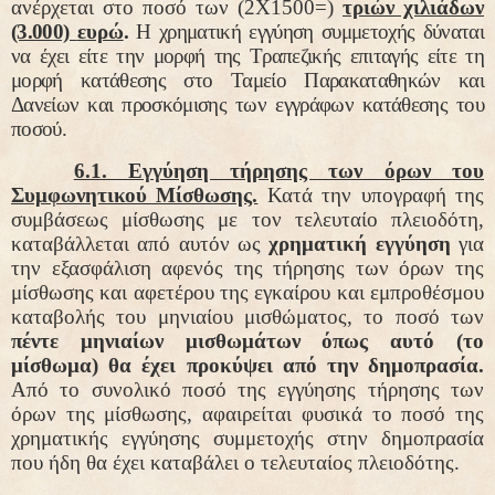
ανέρχεται στο ποσό των (2Χ1500=)
τριών χιλιάδων
(3.000)
ευρώ
.
Η χρηματική εγγύηση συμμετοχής
δύναται
να έχει
είτε την μορφή της Τραπεζικής επιταγής είτε τη
μορφή κατάθεσης στο Ταμείο Παρακαταθηκών και
Δανείων και προσκόμισης των εγγράφων κατάθεσης του
ποσού.
6.1. Εγγύηση τήρησης των όρων του
Συμφωνητικού Μίσθωσης.
Κατά την υπογραφή της
συμβάσεως μίσθωσης με τον τελευταίο πλειοδότη,
καταβάλλεται από αυτόν ως
χρηματική
εγγύηση
για
την εξασφάλιση αφενός της τήρησης των όρων της
μίσθωσης και αφετέρου της εγκαίρου και εμπροθέσμου
καταβολής του μηνιαίου μισθώματος,
το ποσό των
πέντε μηνιαίων μισθωμάτων όπως αυτό (το
μίσθωμα) θα έχει προκύψει από την δημοπρασία.
Από το συνολικό ποσό της εγγύησης τήρησης των
όρων της μίσθωσης, αφαιρείται φυσικά το ποσό της
χρηματικής εγγύησης συμμετοχής στην δημοπρασία
που ήδη θα έχει καταβάλει ο τελευταίος πλειοδότης.