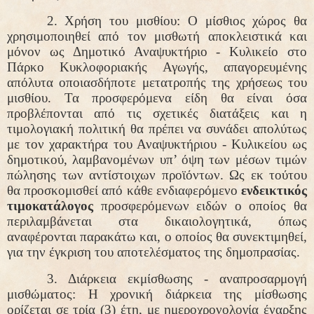
2. Χρήση του μισθίου:
Ο μίσθιος χώρος θα
χρησιμοποιηθεί από τον μισθωτή αποκλειστικά και
μόνον ως Δημοτικό
Αναψυκτήριο - Κυλικείο
στο
Πάρκο Κυκλοφοριακής Αγωγής, απαγορευμένης
απόλυτα οποιασδήποτε μετατροπής της χρήσεως του
μισθίου. Τα προσφερόμενα είδη θα είναι όσα
προβλέπονται από τις σχετικές διατάξεις και η
τιμολογιακή πολιτική θα πρέπει να συνάδει απολύτως
με τον χαρακτήρα του Αναψυκτήριου - Κυλικείου ως
δημοτικού, λαμβανομένων υπ’ όψη των μέσων τιμών
πώλησης των αντίστοιχων προϊόντων. Ως εκ τούτου
θα προσκομισθεί από κάθε ενδιαφερόμενο
ενδεικτικός
τιμοκατάλογος
προσφερόμενων ειδών ο οποίος θα
περιλαμβάνεται στα δικαιολογητικά, όπως
αναφέρονται παρακάτω και, ο οποίος θα συνεκτιμηθεί,
για την έγκριση του αποτελέσματος της δημοπρασίας.
3. Διάρκεια εκμίσθωσης - αναπροσαρμογή
μισθώματος:
Η χρονική διάρκεια της μίσθωσης
ορίζεται
σε τρία (3) έτη
,
με ημεροχρονολογία έναρξης