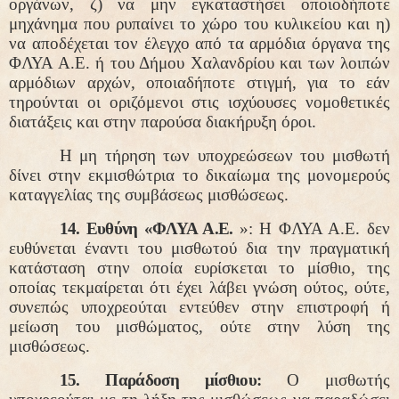
οργάνων, ζ) να μην εγκαταστήσει οποιοδήποτε
μηχάνημα που ρυπαίνει το χώρο του κυλικείου και η)
να αποδέχεται τον έλεγχο από τα αρμόδια όργανα της
ΦΛΥΑ Α.Ε. ή του Δήμου Χαλανδρίου και των λοιπών
αρμόδιων αρχών, οποιαδήποτε στιγμή, για το εάν
τηρούνται οι οριζόμενοι στις ισχύουσες νομοθετικές
διατάξεις και στην παρούσα διακήρυξη όροι.
Η μη τήρηση των υποχρεώσεων του μισθωτή
δίνει στην εκμισθώτρια το δικαίωμα της μονομερούς
καταγγελίας της συμβάσεως μισθώσεως.
14. Ευθύνη «ΦΛΥΑ Α.Ε.
»: Η ΦΛΥΑ Α.Ε. δεν
ευθύνεται έναντι του μισθωτού δια την πραγματική
κατάσταση στην οποία ευρίσκεται το μίσθιο, της
οποίας τεκμαίρεται ότι έχει λάβει γνώση ούτος, ούτε,
συνεπώς υποχρεούται εντεύθεν στην επιστροφή ή
μείωση του μισθώματος, ούτε στην λύση της
μισθώσεως.
15. Παράδοση μίσθιου:
Ο μισθωτής