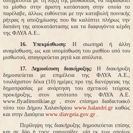
υποχρεούται με τη λήξη της μισθώσεως να παραδώσει
το μίσθιο στην άριστη κατάσταση στην οποία το
παρέλαβε,
άλλως
ευθύνεται με την καταβολή ποινικής
ρήτρας η αποζημίωσης που θα καλύπτει πλήρως την
δαπάνη της αποκατάστασης και τα διαφυγόντα κέρδη
της ΦΛΥΑ Α.Ε..
16. Υπεκμίσθωση:
Η σιωπηρά ή άλλη
αναμίσθωση, ως και υπομίσθωση του μισθίου υπό του
μισθωτού, απαγορεύεται ρητά και απόλυτα.
17. Δημοσίευση διακήρυξης:
Η διακήρυξη
δημοσιεύεται με επιμέλεια της ΦΛΥΑ Α.Ε.,
τουλάχιστον δέκα (10) ημέρες προ της διενέργειας της
δημοπρασίας με ανάρτηση του σχετικού τεύχους
προκήρυξης, στον ιστότοπο της ΦΛΥΑ Α.Ε.
www
.
flyadimotikiae
.
gr
, στον επίσημο διαδικτυακό
τόπο του Δήμου Χαλανδρίου
www
.
halandri
.
gr
καθώς
και στην Διαύγεια
www
.
diavgeia
.
gov
.
gr
.
Περίληψη της διακήρυξης δημοσιεύεται επίσης
και σε δύο ή τρεις εφημερίδες, μία εκ των οποίων