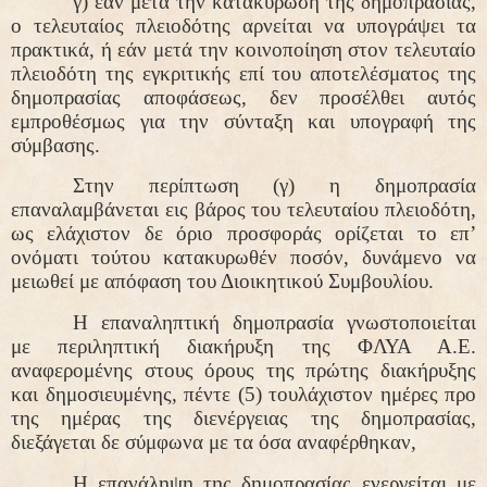
γ) εάν μετά την κατακύρωση της δημοπρασίας,
ο τελευταίος πλειοδότης αρνείται να υπογράψει τα
πρακτικά, ή εάν μετά την κοινοποίηση στον τελευταίο
πλειοδότη της εγκριτικής επί του αποτελέσματος της
δημοπρασίας αποφάσεως, δεν προσέλθει αυτός
εμπροθέσμως για την σύνταξη και υπογραφή της
σύμβασης.
Στην περίπτωση (γ) η δημοπρασία
επαναλαμβάνεται εις βάρος του τελευταίου πλειοδότη,
ως ελάχιστον δε όριο προσφοράς ορίζεται το επ’
ονόματι τούτου κατακυρωθέν ποσόν, δυνάμενο να
μειωθεί με απόφαση του Διοικητικού Συμβουλίου.
Η επαναληπτική δημοπρασία γνωστοποιείται
με περιληπτική διακήρυξη της ΦΛΥΑ Α.Ε.
αναφερομένης στους όρους της πρώτης διακήρυξης
και δημοσιευμένης, πέντε (5) τουλάχιστον ημέρες προ
της ημέρας της διενέργειας της δημοπρασίας,
διεξάγεται δε σύμφωνα με τα όσα αναφέρθηκαν,
Η επανάληψη της δημοπρασίας ενεργείται με