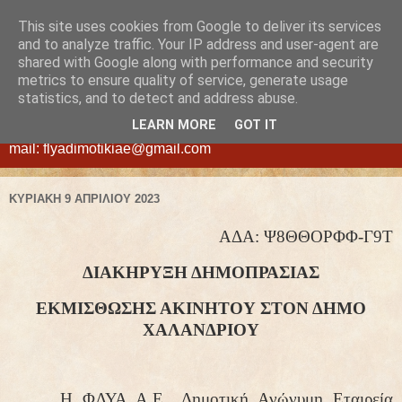
This site uses cookies from Google to deliver its services
ΦΛΥΑ
and to analyze traffic. Your IP address and user-agent are
shared with Google along with performance and security
metrics to ensure quality of service, generate usage
ΔΗΜΟΤΙΚΗ ΑΝΩΝΥΜΗ ΕΤΑΙΡΕΙΑ ΕΚΜΕΤΑΛΛΕΥΣΗΣ
statistics, and to detect and address abuse.
ΑΚΙΝΗΤΩΝ ΔΗΜΟΥ ΧΑΛΑΝΔΡΙΟΥ - ΝΕΑ ΔΙΕΥΘΥΝΣΗ:
LEARN MORE
GOT IT
Διογένους 42, Χαλάνδρι τ.κ. 15234, τηλ.210-6830305, e-
mail: flyadimotikiae@gmail.com
ΚΥΡΙΑΚΉ 9 ΑΠΡΙΛΊΟΥ 2023
ΑΔΑ:
Ψ8ΘΘΟΡΦΦ-Γ9Τ
ΔΙΑΚΗΡΥΞΗ ΔΗΜΟΠΡΑΣΙΑΣ
ΕΚΜΙΣΘΩΣΗΣ ΑΚΙΝΗΤΟΥ
ΣΤΟΝ ΔΗΜΟ
ΧΑΛΑΝΔΡΙΟΥ
Η ΦΛΥΑ Α.Ε.,
Δημοτική Ανώνυμη Εταιρεία