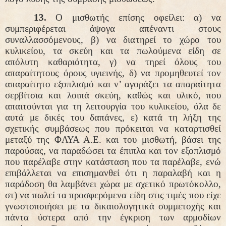
13.
Ο μισθωτής επίσης οφείλει: α) να
συμπεριφέρεται άψογα απέναντι στους
συναλλασσόμενους, β) να διατηρεί το χώρο του
κυλικείου, τα σκεύη και τα πωλούμενα είδη σε
απόλυτη καθαριότητα, γ) να τηρεί όλους του
απαραίτητους όρους υγιεινής, δ) να προμηθευτεί τον
απαραίτητο εξοπλισμό και ν’ αγοράζει τα απαραίτητα
σερβίτσια και λοιπά σκεύη, καθώς και υλικό, που
απαιτούνται για τη λειτουργία του κυλικείου, όλα δε
αυτά με δικές του δαπάνες, ε) κατά τη λήξη της
σχετικής συμβάσεως που πρόκειται να καταρτισθεί
μεταξύ της ΦΛΥΑ Α.Ε. και του μισθωτή, βάσει της
παρούσας, να παραδώσει τα έπιπλα και τον εξοπλισμό
που παρέλαβε στην κατάσταση που τα παρέλαβε, ενώ
επιβάλλεται να επισημανθεί ότι η παραλαβή και η
παράδοση θα λαμβάνει χώρα με σχετικό πρωτόκολλο,
στ) να πωλεί τα προσφερόμενα είδη στις τιμές που είχε
γνωστοποιήσει με τα δικαιολογητικά συμμετοχής και
πάντα ύστερα από την έγκριση των αρμοδίων