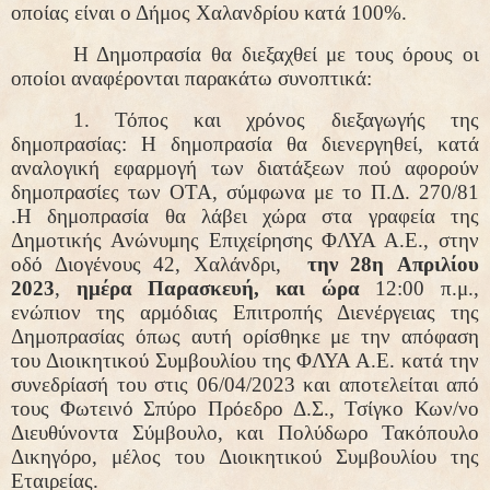
οποίας είναι ο Δήμος Χαλανδρίου κατά 100%.
Η Δημοπρασία θα διεξαχθεί με τους όρους οι
οποίοι αναφέρονται παρακάτω συνοπτικά:
1.
Τόπος και χρόνος διεξαγωγής της
δημοπρασίας:
Η δημοπρασία θα διενεργηθεί, κατά
αναλογική εφαρμογή των διατάξεων πού αφορούν
δημοπρασίες των ΟΤΑ, σύμφωνα με το Π.Δ. 270/81
.Η δημοπρασία θα λάβει χώρα στα γραφεία της
Δημοτικής Ανώνυμης Επιχείρησης ΦΛΥΑ Α.Ε., στην
οδό Διογένους 42, Χαλάνδρι,
την 28
η
Απριλίου
2023
,
ημέρα Παρασκευή, και ώρα
12:00 π.μ.,
ενώπιον της αρμόδιας Επιτροπής Διενέργειας της
Δημοπρασίας όπως αυτή ορίσθηκε με την απόφαση
του Διοικητικού Συμβουλίου της ΦΛΥΑ Α.Ε. κατά την
συνεδρίασή του στις 06/04/2023 και αποτελείται από
τους Φωτεινό Σπύρο Πρόεδρο Δ.Σ., Τσίγκο Κων/νο
Διευθύνοντα Σύμβουλο, και Πολύδωρο Τακόπουλο
Δικηγόρο, μέλος του Διοικητικού Συμβουλίου της
Εταιρείας.