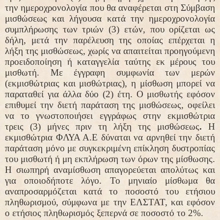
την ημεροχρονολογία που θα αναφέρεται στη Σύμβαση
μισθώσεως και λήγουσα κατά την ημεροχρονολογία
συμπλήρωσης των τριών (3) ετών, που ορίζεται ως
δήλη, μετά την παρέλευση της οποίας επέρχεται η
λήξη της μισθώσεως, χωρίς να απαιτείται προηγούμενη
προειδοποίηση ή καταγγελία ταύτης εκ μέρους του
μισθωτή. Με έγγραφη συμφωνία των μερών
(εκμισθώτριας και μισθώτριας), η μίσθωση μπορεί να
παραταθεί για άλλα δύο (2) έτη. Ο μισθωτής εφόσον
επιθυμεί την διετή παράταση της μισθώσεως, οφείλει
να το γνωστοποιήσει εγγράφως στην εκμισθώτρια
τρεις (3) μήνες πριν τη λήξη της μισθώσεως
.
Η
εκμισθώτρια ΦΛΥΑ Α.Ε δύναται να αρνηθεί την διετή
παράταση μόνο με συγκεκριμένη επίκληση δυστροπίας
του μισθωτή ή μη εκπλήρωση των όρων της μίσθωσης.
Η σιωπηρή αναμίσθωση απαγορεύεται απολύτως και
για οποιοδήποτε λόγο. Το μηνιαίο μίσθωμα θα
αναπροσαρμόζεται κατά το ποσοστό του ετήσιου
πληθωρισμού, σύμφωνα με την ΕΛΣΤΑΤ, και εφόσον
ο ετήσιος πληθωρισμός ξεπερνά σε ποσοστό το 2%.