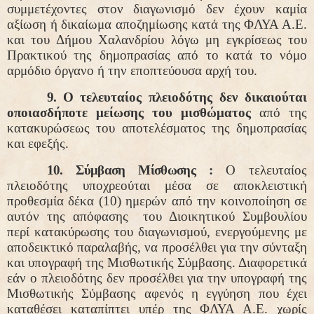
συμμετέχοντες στον διαγωνισμό δεν έχουν καμία
αξίωση ή δικαίωμα αποζημίωσης κατά της ΦΛΥΑ Α.Ε.
και του Δήμου Χαλανδρίου λόγω μη εγκρίσεως του
Πρακτικού της δημοπρασίας από το κατά το νόμο
αρμόδιο όργανο ή την εποπτεύουσα αρχή του.
9.
Ο τελευταίος πλειοδότης δεν δικαιούται
οποιασδήποτε μείωσης του μισθώματος
από της
κατακυρώσεως του αποτελέσματος της δημοπρασίας
και εφεξής.
10. Σύμβαση Μίσθωσης :
Ο τελευταίος
πλειοδότης υποχρεούται μέσα σε αποκλειστική
προθεσμία δέκα (10) ημερών από την κοινοποίηση σε
αυτόν της απόφασης
του Διοικητικού Συμβουλίου
περί κατακύρωσης του διαγωνισμού, ενεργούμενης με
αποδεικτικό παραλαβής, να προσέλθει για την σύνταξη
και υπογραφή της Μισθωτικής Σύμβασης. Διαφορετικά
εάν ο πλειοδότης δεν προσέλθει για την υπογραφή της
Μισθωτικής Σύμβασης αφενός η εγγύηση που έχει
καταθέσει καταπίπτει υπέρ της ΦΛΥΑ Α.Ε. χωρίς