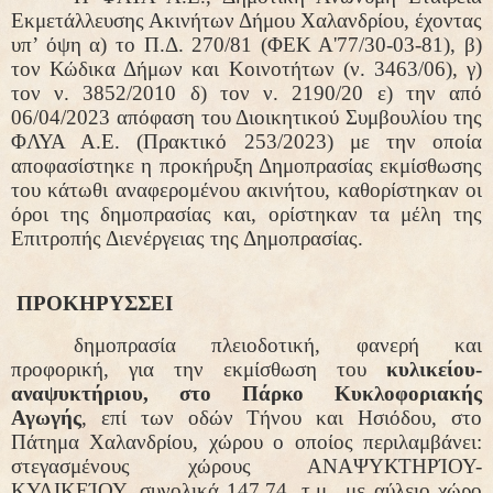
Εκμετάλλευσης Ακινήτων Δήμου Χαλανδρίου, έχοντας
υπ’ όψη α) το Π.Δ. 270/81 (ΦΕΚ Α'77/30-03-81), β)
τον Κώδικα Δήμων και Κοινοτήτων (ν. 3463/06), γ)
τον ν. 3852/2010 δ) τον ν. 2190/20 ε) την από
06/04/2023 απόφαση του Διοικητικού Συμβουλίου της
ΦΛΥΑ Α.Ε. (Πρακτικό 253/2023) με την οποία
αποφασίστηκε η προκήρυξη Δημοπρασίας εκμίσθωσης
του κάτωθι αναφερομένου ακινήτου, καθορίστηκαν οι
όροι της δημοπρασίας και, ορίστηκαν τα μέλη της
Επιτροπής Διενέργειας της Δημοπρασίας.
ΠΡΟΚΗΡΥΣΣΕΙ
δημοπρασία
πλειοδοτική, φανερή και
προφορική, για την εκμίσθωση του
κυλικείου-
αναψυκτήριου, στο Πάρκο Κυκλοφοριακής
Αγωγής
, επί των οδών Τήνου και Ησιόδου, στο
Πάτημα Χαλανδρίου, χώρου ο οποίος περιλαμβάνει:
στεγασμένους χώρους ΑΝΑΨΥΚΤΗΡΊΟΥ-
ΚΥΛΙΚΕΊΟΥ, συνολικά 147,74, τ.μ., με αύλειο χώρο