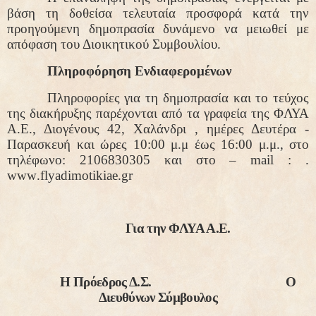
βάση τη δοθείσα τελευταία προσφορά κατά την
προηγούμενη δημοπρασία δυνάμενο να μειωθεί με
απόφαση του Διοικητικού Συμβουλίου.
Πληροφόρηση Ενδιαφερομένων
Πληροφορίες για τη δημοπρασία και το τεύχος
της διακήρυξης παρέχονται από τα γραφεία της ΦΛΥΑ
Α.Ε., Διογένους 42, Χαλάνδρι , ημέρες Δευτέρα -
Παρασκευή και ώρες 10:00 μ.μ έως 16:00 μ.μ., στο
τηλέφωνο: 2106830305 και στο –
mail
: .
www
.
flyadimotikiae
.
gr
Για την ΦΛΥΑ Α.Ε.
Η Πρόεδρος Δ.Σ.
Ο
Διευθύνων Σύμβουλος