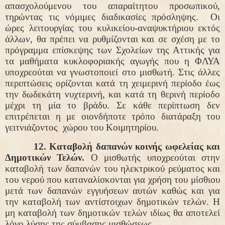
απασχολούμενου του απαραίτητου προσωπικού,
τηρώντας τις νόμιμες διαδικασίες πρόσληψης.
Οι
ώρες λειτουργίας του κυλικείου-αναψυκτήριου εκτός
άλλων, θα πρέπει να ρυθμίζονται και σε σχέση με το
πρόγραμμα επίσκεψης των Σχολείων της Αττικής για
τα μαθήματα κυκλοφοριακής αγωγής που η ΦΛΥΑ
υποχρεούται να γνωστοποιεί στο μισθωτή. Στις άλλες
περιπτώσεις ορίζονται κατά τη χειμερινή περίοδο έως
την δωδεκάτη νυχτερινή, και κατά τη θερινή περίοδο
μέχρι τη μία το βράδυ. Σε κάθε περίπτωση δεν
επιτρέπεται η με οιονδήποτε τρόπο διατάραξη του
γειτνιάζοντος
χώρου του Κοιμητηρίου.
12. Καταβολή δαπανών κοινής ωφελείας και
Δημοτικών Τελών.
Ο μισθωτής υποχρεούται στην
καταβολή των δαπανών του ηλεκτρικού ρεύματος και
του νερού που καταναλίσκονται για χρήση του μίσθιου
μετά των δαπανών εγγυήσεων αυτών καθώς και για
την καταβολή των αντίστοιχων δημοτικών τελών. Η
μη καταβολή των δημοτικών τελών ιδίως θα αποτελεί
λόγο λύσης της σύμβασης μισθώσεως.