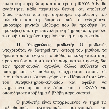
δικαστική παρέμβαση και αφετέρου η ΦΛΥΑ Α.Ε. θα
αναζητήσει κάθε περαιτέρω θετική και αποθετική
ζημία υποστεί από την αργοπορία εκμίσθωσης του
κυλικείου και τη διαφορά από το ενδεχόμενο
μικρότερο μηνιαίο μίσθωμα που θα προκύψει (αν
προκύψει) από την επαναληπτική δημοπρασία, για όλο
το συμβατικό χρόνο της μίσθωσης ήτοι της τριετίας.
11. Υποχρεώσεις μισθωτή:
Ο μισθωτής
υποχρεούται να διατηρεί την κατοχή του μισθίου, τα
όρια αυτού και εν γένει το μίσθιο, σε καλή κατάσταση,
προστατεύοντας αυτό κατά πάσης καταπατήσεως, δια
των προσηκουσών αγωγών, άλλως ευθύνεται σε
αποζημίωση. Ο μισθωτής υποχρεούται επίσης σε
εποπτεία του ευρύτερου χώρου του Πάρκου ήτοι πλέον
του Αναψυκτήριου-κυλικείου και οφείλει να
ενημερώνει άμεσα τον Δήμο και τη ΦΛΥΑ για
οποιοδήποτε πρόβλημα ή βλάβη παρουσιαστεί.
Ο μισθωτής είναι υποχρεωμένος να τηρεί τις
πολεοδομικές, υγειονομικές, αστυνομικές και