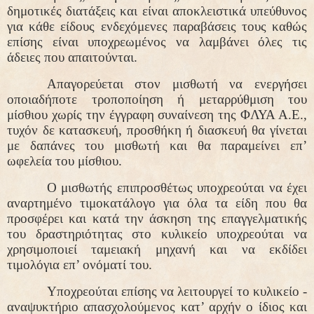
δημοτικές διατάξεις και είναι αποκλειστικά υπεύθυνος
για κάθε είδους ενδεχόμενες παραβάσεις τους καθώς
επίσης είναι υποχρεωμένος να λαμβάνει όλες τις
άδειες που απαιτούνται.
Απαγορεύεται στον μισθωτή να ενεργήσει
οποιαδήποτε τροποποίηση ή μεταρρύθμιση του
μίσθιου χωρίς την έγγραφη συναίνεση της ΦΛΥΑ Α.Ε.,
τυχόν δε κατασκευή, προσθήκη ή διασκευή θα γίνεται
με δαπάνες του μισθωτή και θα παραμείνει επ’
ωφελεία του μίσθιου.
Ο μισθωτής επιπροσθέτως υποχρεούται να έχει
αναρτημένο τιμοκατάλογο για όλα τα είδη που θα
προσφέρει και κατά την άσκηση της επαγγελματικής
του δραστηριότητας στο κυλικείο υποχρεούται να
χρησιμοποιεί ταμειακή μηχανή και να εκδίδει
τιμολόγια επ’ ονόματί του.
Υποχρεούται επίσης να λειτουργεί το κυλικείο -
αναψυκτήριο απασχολούμενος κατ’ αρχήν ο ίδιος
και