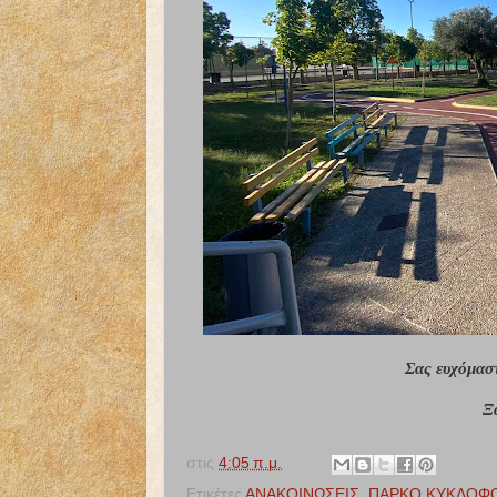
Σας ευχόμαστ
Ξ
στις
4:05 π.μ.
Ετικέτες
ΑΝΑΚΟΙΝΩΣΕΙΣ
,
ΠΑΡΚΟ ΚΥΚΛΟΦΟ