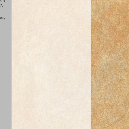
ΥΑ
τας