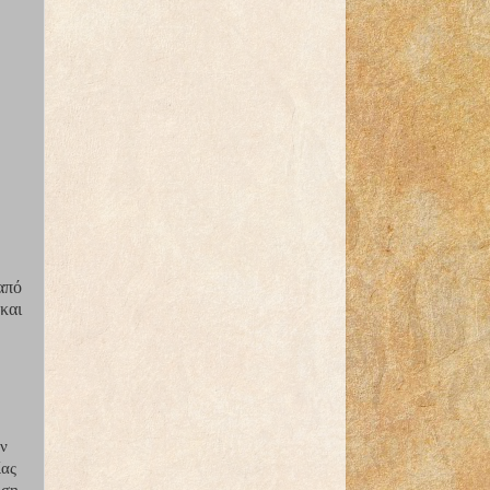
από
και
ών
ίας
ηση