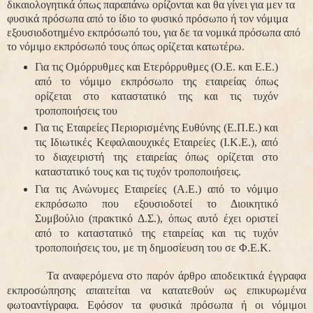
δικαιολογητικά όπως παραπάνω ορίζονται και θα γίνει για μεν τα
φυσικά πρόσωπα από το ίδιο το φυσικό πρόσωπο ή τον νόμιμα
εξουσιοδοτημένο εκπρόσωπό του, για δε τα νομικά πρόσωπα από
το νόμιμο εκπρόσωπό τους όπως ορίζεται κατωτέρω.
Για τις Ομόρρυθμες και Ετερόρρυθμες (Ο.Ε. και Ε.Ε.)
από το νόμιμο εκπρόσωπο της εταιρείας όπως
ορίζεται στο καταστατικό της και τις τυχόν
τροποποιήσεις του
Για τις Εταιρείες Περιορισμένης Ευθύνης (Ε.Π.Ε.) και
τις Ιδιωτικές Κεφαλαιουχικές Εταιρείες (Ι.Κ.Ε.), από
το διαχειριστή της εταιρείας όπως ορίζεται στο
καταστατικό τους και τις τυχόν τροποποιήσεις.
Για τις Ανώνυμες Εταιρείες (Α.Ε.) από το νόμιμο
εκπρόσωπο που εξουσιοδοτεί το Διοικητικό
Συμβούλιο (πρακτικό Δ.Σ.), όπως αυτό έχει οριστεί
από το καταστατικό της εταιρείας και τις τυχόν
τροποποιήσεις του, με τη δημοσίευση του σε Φ.Ε.Κ.
Τα αναφερόμενα στο παρόν άρθρο αποδεικτικά έγγραφα
εκπροσώπησης απαιτείται να κατατεθούν ως επικυρωμένα
φωτοαντίγραφα. Εφόσον τα φυσικά πρόσωπα ή οι νόμιμοι