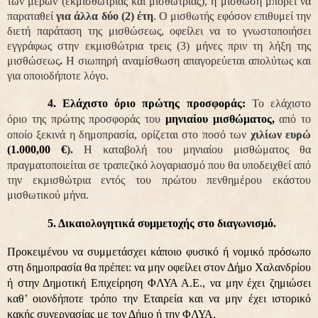
των μερών (εκμισθώτριας και μισθώτριας), η μίσθωση μπορεί να
παραταθεί
για άλλα δύο (2) έτη
. Ο μισθωτής εφόσον επιθυμεί την
διετή παράταση της μισθώσεως, οφείλει να το γνωστοποιήσει
εγγράφως στην εκμισθώτρια τρεις (3) μήνες πριν τη λήξη της
μισθώσεως
.
Η σιωπηρή αναμίσθωση απαγορεύεται απολύτως και
για οποιοδήποτε λόγο.
4. Ελάχιστο όριο πρώτης προσφοράς:
Το ελάχιστο
όριο της πρώτης προσφοράς του
μηνιαίου μισθώματος,
από το
οποίο ξεκινά η δημοπρασία, ορίζεται στο ποσό των
χιλίων ευρώ
(1.000,00 €
).
Η καταβολή του μηνιαίου μισθώματος θα
πραγματοποιείται σε τραπεζικό λογαριασμό που θα υποδειχθεί από
την εκμισθώτρια εντός του πρώτου πενθημέρου εκάστου
μισθωτικού μήνα.
5. Δικαιολογητικά συμμετοχής στο διαγωνισμό.
Προκειμένου να συμμετάσχει κάποιο φυσικό ή νομικό πρόσωπο
στη δημοπρασία θα πρέπει:
να μην οφείλει στον Δήμο Χαλανδρίου
ή στην Δημοτική Επιχείρηση ΦΛΥΑ Α.Ε., να μην έχει ζημιώσει
καθ’ οιονδήποτε τρόπο την Εταιρεία και να μην έχει ιστορικό
κακής συνεργασίας με τον Δήμο ή την ΦΛΥΑ.