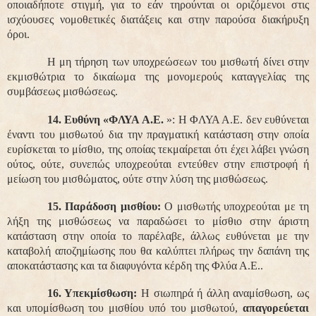
οποιαδήποτε στιγμή, για το εάν τηρούνται οι οριζόμενοι στις
ισχύουσες νομοθετικές διατάξεις και στην παρούσα διακήρυξη
όροι.
Η μη τήρηση των υποχρεώσεων του μισθωτή δίνει στην
εκμισθώτρια το δικαίωμα της μονομερούς καταγγελίας της
συμβάσεως μισθώσεως.
14. Ευθύνη «ΦΛΥΑ Α.Ε.
»: Η ΦΛΥΑ Α.Ε. δεν ευθύνεται
έναντι του μισθωτού δια την πραγματική κατάσταση στην οποία
ευρίσκεται το μίσθιο, της οποίας τεκμαίρεται ότι έχει λάβει γνώση
ούτος, ούτε, συνεπώς υποχρεούται εντεύθεν στην επιστροφή ή
μείωση του μισθώματος, ούτε στην λύση της μισθώσεως.
15. Παράδοση μισθίου:
Ο μισθωτής υποχρεούται με τη
λήξη της μισθώσεως να παραδώσει το μίσθιο στην άριστη
κατάσταση στην οποία το παρέλαβε,
άλλως
ευθύνεται με την
καταβολή αποζημίωσης που θα καλύπτει πλήρως την δαπάνη της
αποκατάστασης και τα διαφυγόντα κέρδη της Φλύα Α.Ε..
16. Υπεκμίσθωση:
Η σιωπηρά ή άλλη αναμίσθωση, ως
και υπομίσθωση του μισθίου υπό του μισθωτού,
απαγορεύεται