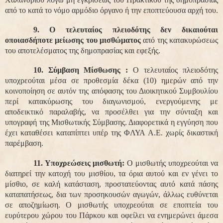
από το κατά το νόμο αρμόδιο όργανο ή την εποπτεύουσα αρχή του.
9.
Ο τελευταίος πλειοδότης δεν δικαιούται
οποιασδήποτε μείωσης του μισθώματος
από της κατακυρώσεως
του αποτελέσματος της δημοπρασίας και εφεξής.
10. Σύμβαση Μίσθωσης :
Ο τελευταίος πλειοδότης
υποχρεούται μέσα σε προθεσμία δέκα (10) ημερών από την
κοινοποίηση σε αυτόν της απόφασης του Διοικητικού Συμβουλίου
περί κατακύρωσης του διαγωνισμού, ενεργούμενης με
αποδεικτικό παραλαβής, να προσέλθει για την σύνταξη και
υπογραφή της Μισθωτικής Σύμβασης. Διαφορετικά η εγγύηση που
έχει καταθέσει καταπίπτει υπέρ της ΦΛΥΑ Α.Ε. χωρίς δικαστική
παρέμβαση.
11. Υποχρεώσεις μισθωτή:
Ο μισθωτής υποχρεούται να
διατηρεί την κατοχή του μισθίου, τα όρια αυτού και εν γένει το
μίσθιο, σε καλή κατάσταση, προστατεύοντας αυτό κατά πάσης
καταπατήσεως, δια των προσηκουσών αγωγών, άλλως ευθύνεται
σε αποζημίωση. Ο μισθωτής υποχρεούται σε εποπτεία του
ευρύτερου χώρου του Πάρκου και οφείλει να ενημερώνει άμεσα