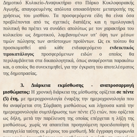
Δημοτικό Κυλικείο-Αναψυκτήριο στο Πάρκο Κυκλοφοριακής
Αγωγής, απαγορευμένης απόλυτα οποιασδήποτε μετατροπής της
χρήσεως του μισθίου. Τα προσφερόμενα είδη θα είναι όσα
προβλέπονται από τις σχετικές διατάξεις και η τιμολογιακή
πολιτική θα πρέπει να συνάδει απολύτως με τον χαρακτήρα του
κυλικείου ως δημοτικού, λαμβανομένων υπ’ όψη των μέσων
τιμών πώλησης των αντίστοιχων προϊόντων. Ως εκ τούτου θα
προσκομισθεί από κάθε ενδιαφερόμενο
ενδεικτικός
τιμοκατάλογος
προσφερόμενων ειδών ο οποίος θα
περιλαμβάνεται στα δικαιολογητικά, όπως αναφέρονται παρακάτω
και, ο οποίος θα συνεκτιμηθεί, για την έγκριση του αποτελέσματος
της δημοπρασίας.
3. Διάρκεια εκμίσθωσης - αναπροσαρμογή
μισθώματος:
Η χρονική διάρκεια της μίσθωσης ορίζεται
σε πέντε
(5) έτη,
με ημεροχρονολογία έναρξης την ημεροχρονολογία που
θα αναφέρεται στη Σύμβαση μισθώσεως και λήγουσα κατά την
ημεροχρονολογία συμπλήρωσης των πέντε (5) ετών, που ορίζεται
ως δήλη, μετά την παρέλευση της οποίας επέρχεται η λήξη της
μισθώσεως, χωρίς να απαιτείται προηγούμενη προειδοποίηση ή
καταγγελία ταύτης εκ μέρους του μισθωτή. Με έγγραφη συμφωνία