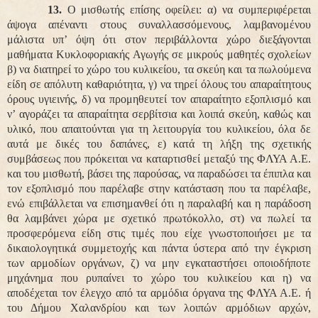
13.
Ο μισθωτής επίσης οφείλει: α) να συμπεριφέρεται
άψογα απέναντι στους συναλλασσόμενους, λαμβανομένου
μάλιστα υπ’ όψη ότι στον περιβάλλοντα χώρο διεξάγονται
μαθήματα Κυκλοφοριακής Αγωγής σε μικρούς μαθητές σχολείων
β) να διατηρεί το χώρο του κυλικείου, τα σκεύη και τα πωλούμενα
είδη σε απόλυτη καθαριότητα, γ) να τηρεί όλους του απαραίτητους
όρους υγιεινής, δ) να προμηθευτεί τον απαραίτητο εξοπλισμό και
ν’ αγοράζει τα απαραίτητα σερβίτσια και λοιπά σκεύη, καθώς και
υλικό, που απαιτούνται για τη λειτουργία του κυλικείου, όλα δε
αυτά με δικές του δαπάνες, ε) κατά τη λήξη της σχετικής
συμβάσεως που πρόκειται να καταρτισθεί μεταξύ της ΦΛΥΑ Α.Ε.
και του μισθωτή, βάσει της παρούσας, να παραδώσει τα έπιπλα και
τον εξοπλισμό που παρέλαβε στην κατάσταση που τα παρέλαβε,
ενώ επιβάλλεται να επισημανθεί ότι η παραλαβή και η παράδοση
θα λαμβάνει χώρα με σχετικό πρωτόκολλο, στ) να πωλεί τα
προσφερόμενα είδη στις τιμές που είχε γνωστοποιήσει με τα
δικαιολογητικά συμμετοχής και πάντα ύστερα από την έγκριση
των αρμοδίων οργάνων, ζ) να μην εγκαταστήσει οποιοδήποτε
μηχάνημα που ρυπαίνει το χώρο του κυλικείου και η) να
αποδέχεται τον έλεγχο από τα αρμόδια όργανα της ΦΛΥΑ Α.Ε. ή
του Δήμου Χαλανδρίου και των λοιπών αρμόδιων αρχών,