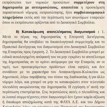
εκπρόσωποι των νομικών προσώπων
συμμετέχουν στη
δημοπρασία
με αντιπροσώπους,
απαιτείται
η προσκόμιση
παραστατικού νόμιμης εκπροσώπησης, ήτοι
συμβολαιογραφικό
πληρεξούσιο
εκτός από την περίπτωση των ανωνύμων εταιρειών
όπου οι εκπρόσωποι ορίζονται από το Διοικητικό Συμβούλιο.
8) Κατακύρωση αποτελέσματος διαγωνισμού :
1.
Μετά το πέρας της δημοπρασίας η Επιτροπή Διενέργειας
δημοπρασίας θα υποβάλει τα δικαιολογητικά συμμετοχής και το
Πρακτικό διενέργειας του διαγωνισμού στο Διοικητικό Συμβούλιο
της Εταιρείας προς έγκριση. 2. Το Διοικητικό Συμβούλιο μπορεί με
ειδικά αιτιολογημένη απόφασή του να μην εγκρίνει το αποτέλεσμα
της δημοπρασίας αν το κρίνει ασύμφορο για την Εταιρεία, αν οι
τιμές των προσφερόμενων προϊόντων είναι υψηλές και δεν
συνάδουν με το χαρακτήρα του Αναψυκτήριου-Κυλικείου ως
δημοτικού, λόγω παράβασης του τύπου της διαδικασίας ή για άλλο
νόμιμο λόγο, και μπορεί να μην το κατακυρώσει στον τελευταίο
πλειοδότη ακυρώνοντας την δημοπρασία. Η εγγύηση σ’ αυτή την
περίπτωση επιστρέφεται. Στις περιπτώσεις αυτές ο πλειοδότης και
οι λοιποί συμμετέχοντες στον διαγωνισμό δεν έχουν καμία αξίωση
ή δικαίωμα αποζημίωσης κατά της ΦΛΥΑ Α.Ε. και του Δήμου
Χαλανδρίου λόγω μη εγκρίσεως του Πρακτικού της δημοπρασίας