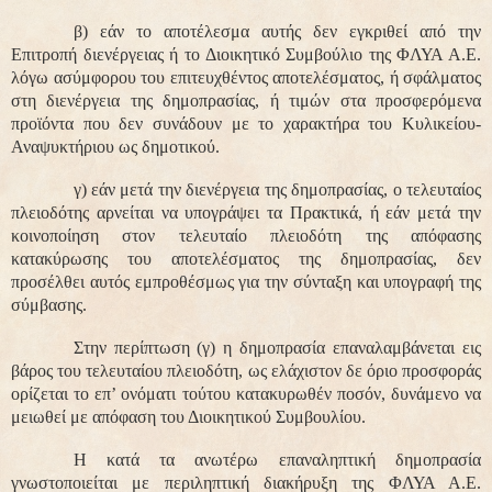
β) εάν το αποτέλεσμα αυτής δεν εγκριθεί από την
Επιτροπή διενέργειας ή το Διοικητικό Συμβούλιο της ΦΛΥΑ Α.Ε.
λόγω ασύμφορου του επιτευχθέντος αποτελέσματος, ή σφάλματος
στη διενέργεια της δημοπρασίας, ή τιμών στα προσφερόμενα
προϊόντα που δεν συνάδουν με το χαρακτήρα του Κυλικείου-
Αναψυκτήριου ως δημοτικού.
γ) εάν μετά την διενέργεια της δημοπρασίας, ο τελευταίος
πλειοδότης αρνείται να υπογράψει τα Πρακτικά, ή εάν μετά την
κοινοποίηση στον τελευταίο πλειοδότη της απόφασης
κατακύρωσης του αποτελέσματος της δημοπρασίας, δεν
προσέλθει αυτός εμπροθέσμως για την σύνταξη και υπογραφή της
σύμβασης.
Στην περίπτωση (γ) η δημοπρασία επαναλαμβάνεται εις
βάρος του τελευταίου πλειοδότη, ως ελάχιστον δε όριο προσφοράς
ορίζεται το επ’ ονόματι τούτου κατακυρωθέν ποσόν, δυνάμενο να
μειωθεί με απόφαση του Διοικητικού Συμβουλίου.
Η κατά τα ανωτέρω επαναληπτική δημοπρασία
γνωστοποιείται με περιληπτική διακήρυξη της ΦΛΥΑ Α.Ε.