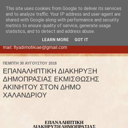
This site uses cookies from Google to deliver its services
ΦΛΥΑ
and to analyze traffic. Your IP address and user-agent are
shared with Google along with performance and security
metrics to ensure quality of service, generate usage
ΔΗΜΟΤΙΚΗ ΑΝΩΝΥΜΗ ΕΤΑΙΡΕΙΑ ΕΚΜΕΤΑΛΛΕΥΣΗΣ
statistics, and to detect and address abuse.
ΑΚΙΝΗΤΩΝ ΔΗΜΟΥ ΧΑΛΑΝΔΡΙΟΥ - ΝΕΑ ΔΙΕΥΘΥΝΣΗ:
LEARN MORE
GOT IT
Διογένους 42, Χαλάνδρι τ.κ. 15234, τηλ.210-6830305, e-
mail: flyadimotikiae@gmail.com
ΠΈΜΠΤΗ 30 ΑΥΓΟΎΣΤΟΥ 2018
ΕΠΑΝΑΛΗΠΤΙΚΗ ΔΙΑΚΗΡΥΞΗ
ΔΗΜΟΠΡΑΣΙΑΣ ΕΚΜΙΣΘΩΣΗΣ
ΑΚΙΝΗΤΟΥ ΣΤΟΝ ΔΗΜΟ
ΧΑΛΑΝΔΡΙΟΥ
ΕΠΑΝΑΛΗΠΤΙΚΗ
ΔΙΑΚΗΡΥΞΗ ΔΗΜΟΠΡΑΣΙΑΣ