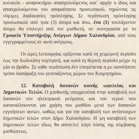
κυλικείο
-
αναψυκτήριο απασχολούμενος κατ΄ αρχήν ο ίδιος και
απασχολούμενου του απαραίτητου προσωπικού, τηρώντας τις
νόμιμες διαδικασίες πρόσληψης. Σε περίπτωση πρόσληψης
προσωπικού από τρία (3) άτομα και άνω,
ένα (1)
τουλάχιστον
άτομο θα επιλεγεί από τον μισθωτή, σε συνεργασία με το
Γραφείο Υποστήριξης Ανέργων Δήμου Χαλανδρίου
, από τους
εγγεγραμμένους σε αυτό ανέργους.
Οι ώρες λειτουργίας ορίζονται κατά τη χειμερινή περίοδο
έως την δωδεκάτη νυχτερινή, και κατά τη θερινή περίοδο μέχρι τη
μία το βράδυ. Σε κάθε περίπτωση δεν επιτρέπεται η με οιονδήποτε
τρόπο διατάραξη του γειτνιάζοντος χώρου του Κοιμητηρίου.
12. Καταβολή δαπανών κοινής ωφελείας και
Δημοτικών Τελών.
Ο μισθωτής υποχρεούται στην καταβολή των
δαπανών του ηλεκτρικού ρεύματος και του νερού που
καταναλίσκονται για χρήση του μισθίου μετά των δαπανών
εγγυήσεων αυτών, καθώς και για την καταβολή των αντίστοιχων
δημοτικών τελών στον Δήμο Χαλανδρίου. Η μη καταβολή των
δημοτικών τελών ιδίως θα αποτελεί λόγο λύσης της σύμβασης
μισθώσεως.