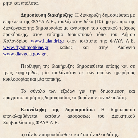
ρητά και απόλυτα.
Δημοσίευση διακήρυξης:
Η διακήρυξη δημοσιεύεται με
επιμέλεια της ΦΛΥΑ Α.Ε., τουλάχιστον δέκα (10) ημέρες προ της
διενέργειας της δημοπρασίας με ανάρτηση του σχετικού τεύχους
προκήρυξης, στον επίσημο διαδικτυακό τόπο του Δήμου
Χαλανδρίου
www
.
halandri
.
gr
στον ιστότοπο της ΦΛΥΑ Α.Ε.
www
.
flyadimotikiae
.
gr
, καθώς και στην Διαύγεια
www
.
diavgeia
.
gov
.
gr
.
Περίληψη της διακήρυξης δημοσιεύεται επίσης και σε
τρεις εφημερίδες, μία τουλάχιστον εκ των οποίων ημερήσιας
κυκλοφορίας και μία τοπικής.
Το σύνολο των εξόδων για την δημοσίευση και
πραγματοποίηση της δημοπρασίας επιβαρύνουν τον πλειοδότη.
Επανάληψη της δημοπρασίας:
Η δημοπρασία
επαναλαμβάνεται κατόπιν αποφάσεως του Διοικητικού
Συμβουλίου της ΦΛΥΑ Α.Ε.
α) εάν δεν παρουσιάσθηκε κατ' αυτήν πλειοδότης.