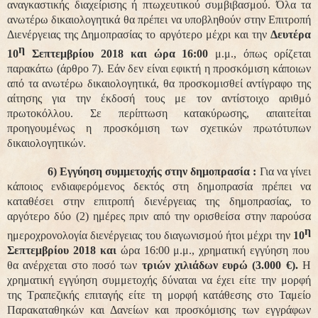
αναγκαστικής διαχείρισης ή πτωχευτικού συμβιβασμού. Όλα τα
ανωτέρω δικαιολογητικά θα πρέπει να υποβληθούν στην Επιτροπή
Διενέργειας της Δημοπρασίας το αργότερο μέχρι και την
Δευτέρα
η
10
Σεπτεμβρίου 2018 και ώρα 16:00
μ.μ., όπως ορίζεται
παρακάτω (άρθρο 7). Εάν δεν είναι εφικτή η προσκόμιση κάποιων
από τα ανωτέρω δικαιολογητικά, θα προσκομισθεί αντίγραφο της
αίτησης για την έκδοσή τους με τον αντίστοιχο αριθμό
πρωτοκόλλου. Σε περίπτωση κατακύρωσης, απαιτείται
προηγουμένως η προσκόμιση των σχετικών πρωτότυπων
δικαιολογητικών.
6) Εγγύηση συμμετοχής στην δημοπρασία :
Για να γίνει
κάποιος ενδιαφερόμενος δεκτός στη δημοπρασία πρέπει να
καταθέσει στην επιτροπή διενέργειας της δημοπρασίας, το
αργότερο
δύο (2) ημέρες
πριν από την ορισθείσα στην παρούσα
η
ημεροχρονολογία διενέργειας του διαγωνισμού ήτοι μέχρι την
10
Σεπτεμβρίου 2018 και
ώρα
16:00
μ.μ., χρηματική
εγγύηση
που
θα ανέρχεται στο ποσό των
τριών χιλιάδων ευρώ
(3.000 €).
Η
χρηματική εγγύηση συμμετοχής
δύναται να έχει
είτε την μορφή
της Τραπεζικής επιταγής είτε τη μορφή κατάθεσης στο Ταμείο
Παρακαταθηκών και Δανείων και προσκόμισης των εγγράφων