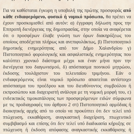
Για να καθίσταται έγκυρη η υποβολή της πρώτης προσφοράς
από
κάθε ενδιαφερόμενο, φυσικό ή νομικό πρόσωπο,
θα πρέπει να
έχουν προσκομισθεί από αυτόν: α) έγγραφη δήλωση προς την
Επιτροπή διενέργειας της δημοπρασίας, στην οποία να αναφέρεται
ότι ο προσφέρων έλαβε γνώση των όρων διακηρύξεως του
οποίους αποδέχεται πλήρως και ανεπιφυλάκτως, β) Πιστοποιητικό
δημοτικής ενημερότητας από τον Δήμο Χαλανδρίου γ)
Πιστοποιητικό φορολογικής και ασφαλιστικής ενημερότητας που
καλύπτει χρονικό διάστημα μέχρι και έναν μήνα πριν την
διενέργεια του διαγωνισμού, δ) απόσπασμα ποινικού μητρώου,
έκδοσης τουλάχιστον του τελευταίου τριμήνου. Εάν ο
ενδιαφερόμενος είναι νομικό πρόσωπο απαιτείται αντίστοιχο
απόσπασμα του προέδρου και του διευθύνοντος συμβούλου ή
εκπροσώπου και διαχειριστή ανάλογα με τη νομική μορφή του, ε)
ενδεικτικός τιμοκατάλογος των προσφερόμενων ειδών σύμφωνα
με τις προδιαγραφές του άρθρου 2 στ) Πιστοποιητικό αρμόδιας ή
διοικητικής αρχής από το οποίο να προκύπτει ότι δεν τελεί υπό
πτώχευση, εκκαθάριση, αναγκαστική διαχείριση, πτωχευτικό
συμβιβασμό και επίσης ότι δεν τελεί υπό διαδικασία κήρυξης σε
πτώχευση ή έκδοση απόφασης αναγκαστικής εκκαθάρισης ή