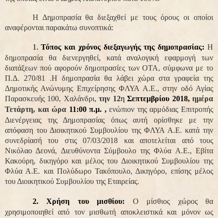
Η Δημοπρασία θα διεξαχθεί με τους όρους οι οποίοι
αναφέρονται παρακάτω συνοπτικά:
1.
Τόπος και χρόνος διεξαγωγής της δημοπρασίας:
Η
δημοπρασία θα διενεργηθεί, κατά αναλογική εφαρμογή των
διατάξεων πού αφορούν δημοπρασίες των ΟΤΑ, σύμφωνα με το
Π.Δ. 270/81 .Η δημοπρασία θα λάβει χώρα στα γραφεία της
Δημοτικής Ανώνυμης Επιχείρησης ΦΛΥΑ Α.Ε., στην οδό Αγίας
Παρασκευής 100, Χαλάνδρι,
την 12
η
Σεπτεμβρίου 2018,
ημέρα
Τετάρτη, και ώρα
11:00 π.μ. ,
ενώπιον της αρμόδιας Επιτροπής
Διενέργειας της Δημοπρασίας όπως αυτή ορίσθηκε με την
απόφαση του Διοικητικού Συμβουλίου της ΦΛΥΑ Α.Ε. κατά την
συνεδρίασή του στις 07/03/2018 και αποτελείται από τους
Νικόλαο Δεονά, Διευθύνοντα Σύμβουλο της Φλύα Α.Ε., Εβίτα
Κακούρη, δικηγόρο και μέλος του Διοικητικού Συμβουλίου της
Φλύα Α.Ε. και Πολύδωρο Τακόπουλο, Δικηγόρο, επίσης μέλος
του Διοικητικού Συμβουλίου της Εταιρείας.
2. Χρήση του μισθίου:
Ο μίσθιος χώρος θα
χρησιμοποιηθεί από τον μισθωτή αποκλειστικά και μόνον ως