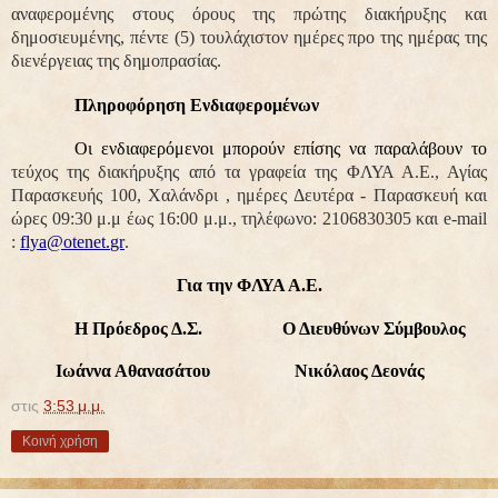
αναφερομένης στους όρους της πρώτης διακήρυξης και
δημοσιευμένης, πέντε (5) τουλάχιστον ημέρες προ της ημέρας της
διενέργειας της δημοπρασίας.
Πληροφόρηση Ενδιαφερομένων
Οι ενδιαφερόμενοι μπορούν επίσης να παραλάβουν το
τεύχος της διακήρυξης από τα γραφεία της ΦΛΥΑ Α.Ε., Αγίας
Παρασκευής 100, Χαλάνδρι , ημέρες Δευτέρα - Παρασκευή και
ώρες 09:30 μ.μ έως 16:00 μ.μ., τηλέφωνο: 2106830305 και
e
-
mail
:
flya
@
otenet
.
gr
.
Για την ΦΛΥΑ Α.Ε.
Η Πρόεδρος Δ.Σ. Ο Διευθύνων Σύμβουλος
Ιωάννα Αθανασάτου Νικόλαος Δεονάς
στις
3:53 μ.μ.
Κοινή χρήση