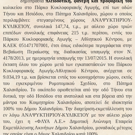
δημοπρασία
πλειοδοτική, φανερή και προφορική του
κυλικείου στο Πάρκο Κυκλοφοριακής Αγωγής, επί των οδών
Τήνου και Ησιόδου, στο Πάτημα Χαλανδρίου, χώρου ο οποίος
περιλαμβάνει: στεγασμένους χώρους ΑΝΑΨΥΚΤΗΡΊΟΥ-
ΚΥΛΙΚΕΊΟΥ, συνολικά 147,74, τ.μ., με αύλειο χώρο τριών
επιπέδων συνολικής επιφάνειας 215 τ.μ. περίπου, εντός του
Πάρκου Κυκλοφοριακής Αγωγής – Αθλητικού Κέντρου, με
ΚΑΕΚ 051471707001, έτσι όπως ειδικότερα περιγράφεται στην
Βεβαίωση Περαίωσης της διαδικασίας υπαγωγής στον Ν.
4178/2013, με ημερομηνία υπαγωγής την 13/07/2015. Η συνολική
έκταση όλου του χώρου μετά των εγκαταστάσεών του Πάρκου
Κυκλοφοριακής Αγωγής-Αθλητικού Κέντρου, ανέρχεται σε
9.034,19 τ.μ. και βρίσκεται εντός του κοινοχρήστου χώρου, εκτός
του εγκεκριμένου Ρυμοτομικού Σχεδίου, στο Πάτημα
Χαλανδρίου. Το οικόπεδο οριοθετείται από την οδό Τήνου στα
δυτικά, την οδό Ησιόδου στα ανατολικά και στα βόρεια από την
μάντρα του Κοιμητηρίου Χαλανδρίου, αποτελεί δε ιδιοκτησία
100% του Δήμου Χαλανδρίου. Την διαχείριση-εκμετάλλευση του
εν λόγω ΑΝΑΨΥΚΤΗΡΊΟΥ-ΚΥΛΙΚΕΊΟΥ με τον αύλειο χώρο
του, έχει η «ΦΛΥΑ Α.Ε.» Δημοτική Ανώνυμη Εταιρεία
Εκμετάλλευσης Ακινήτων Δήμου Χαλανδρίου, μοναδικός μέτοχος
της οποίας είναι ο Δήμος Χαλανδρίου κατά 100%.